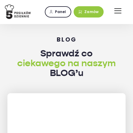
Przejdź
do
Panel
Zamów
zawartości
BLOG
Sprawdź co
ciekawego na naszym
BLOG’u