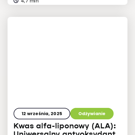
4,7 min
12 września, 2025
Odżywianie
Kwas alfa-liponowy (ALA):
Uniwersalny antyoksydant,