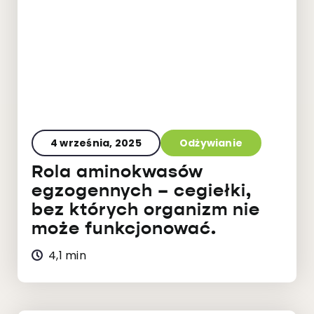
4 września, 2025
Odżywianie
Rola aminokwasów
egzogennych – cegiełki,
bez których organizm nie
może funkcjonować.
4,1 min