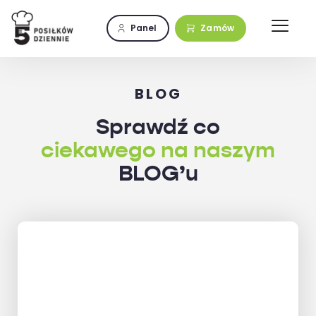
Przejdź
do
Panel
Zamów
zawartości
BLOG
Sprawdź co
ciekawego na naszym
BLOG’u