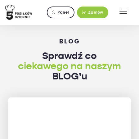
Przejdź
do
Panel
Zamów
zawartości
BLOG
Sprawdź co
ciekawego na naszym
BLOG’u