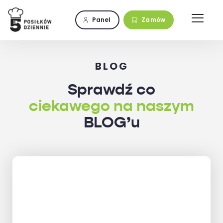
Przejdź
do
Panel
Zamów
zawartości
BLOG
Sprawdź co
ciekawego na naszym
BLOG’u