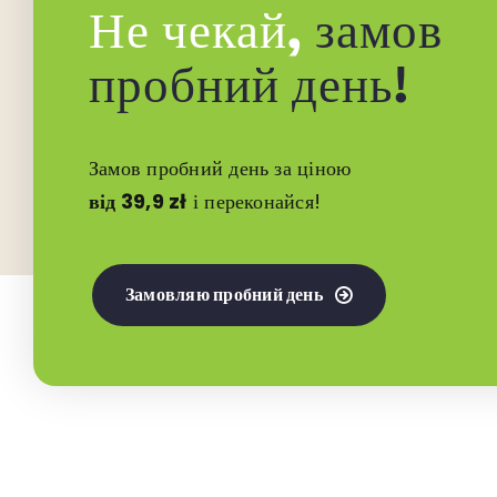
Не чекай,
замов
пробний день!
Замов пробний день за ціною
від 39,9 zł
і переконайся!
Замовляю пробний день