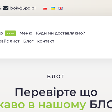
5
bok@5pd.pl
ор
Меню
Куди ми доставляємо?
ккал
райс лист
Блог
контакт
БЛОГ
Перевірте що
каво в нашому
БЛО