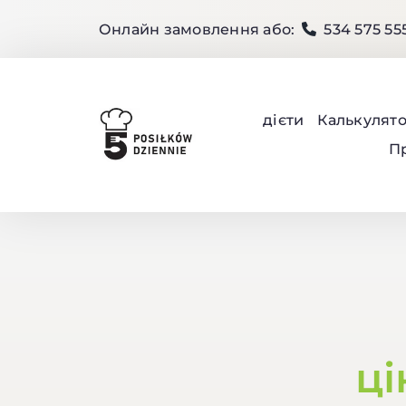
Skip
Онлайн замовлення або:
534 575 55
to
content
дієти
Калькулят
П
ці