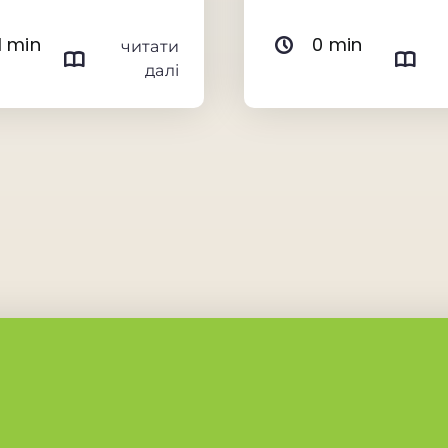
0 min
1 min
читати
далі