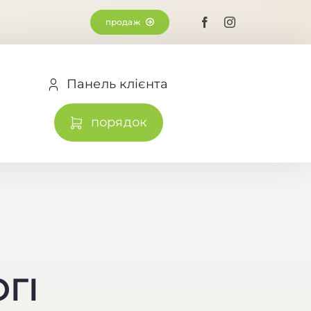
продаж
Панель клієнта
порядок
ГІ