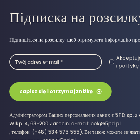
Підписка на розсилк
Підпишіться на розсилку, щоб отримувати інформацію про 
Akceptuj
i polityk
Zapisz się i otrzymaj zniżkę
Адміністратором Ваших персональних даних є 5PD sp. z
Wlkp. 4, 63-200 Jarocin; e-mail: bok@5pd.pl
, телефон: (+48) 534 575 555). Ви також можете зв’язати