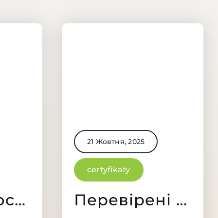
21 Жовтня, 2025
certyfikaty
Надійні постачальники
Перевірені рецепти — хто і як створює твоє меню