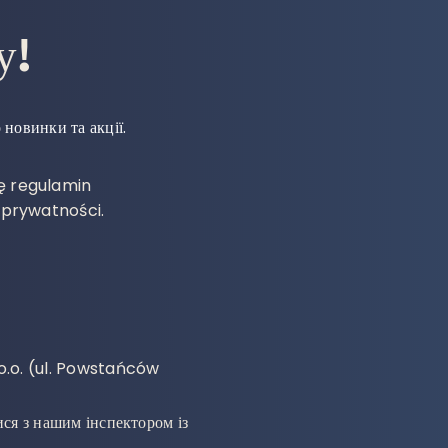
у!
новинки та акції.
ę regulamin
ę prywatności.
 o.o. (ul. Powstańców
ся з нашим інспектором із