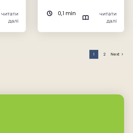
0,1 min
читати
читати
далі
далі
1
2
Next