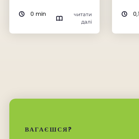
0 min
0,
читати
далі
ВАГАЄШСЯ?