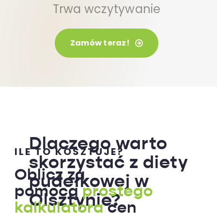
Trwa wczytywanie
Zamów teraz!
Dlaczego warto
ILE TO KOSZTUJE?
skorzystać z diety
Oblicz za
pudełkowej w
pomocą
prostego
Olsztynie?
kalkulatora
cen