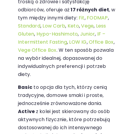
troską o zdrowie i satysfakcję
odbiorców, oferuje aż
17 różnych diet
, w
tym między innymi diety:
Fit
,
FODMAP
,
Standard
,
Low Carb
,
Keto
,
Vege
,
Less
Gluten
,
Hypo-Hashimoto
,
Junior
,
IF –
Intermittent Fasting
,
LOW IG
,
Office Box
,
Vege Office Box
. W ten sposób pozwala
na wybór idealnej, dopasowanej do
indywidualnych preferencji i potrzeb
diety.
Basic
to opcja dla tych, którzy cenią
tradycyjne, domowe smaki i proste,
jednocześnie zrównoważone dania.
Active
z kolei jest skierowany do osób
aktywnych fizycznie, które potrzebują
dostosowanej do ich intensywnego