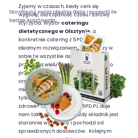
Żyjemy w czasach, kiedy ceni się
Skonfiguruj swoją idealną dietę i sprawdź ile
wygodę, oszczędność czasu i zdrowy
będzie kosztowała.
styl życia. Wybór
cateringu
dietetycznego w Olsztynie,
a
konkretnie catering z 5PD.PL, jest
idealnym rozwiązaniem, które łączy w
sobie te wszystkie aspekty.
To, co
przyciąga wielu klientów do
5PD.PL
, to
przede wszystkim różnorodność diet
oraz jakość składników. Czy możemy
mieć pewność, że nasze posiłki będą nie
tylko smaczne, ale przede wszystkim
zdrowe? Otóż możemy, a 5PD.PL daje
nam taką gwarancję. Każdy składnik jest
starannie wybierany i pochodzi od
sprawdzonych dostawców.
Kolejnym