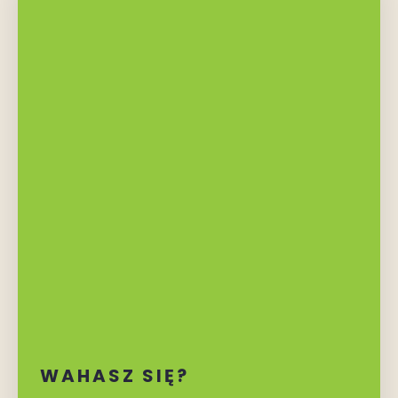
ILE TO KOSZTUJE?
Oblicz za
pomocą
prostego
kalkulatora
cen
Podaj swoje parametry, a my obliczymy dla
Ciebie wszystkie koszty.
Teraz dzieli Cię już tylko jeden krok od
zamówienia pysznych posiłków!
WAHASZ SIĘ?