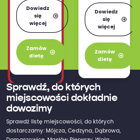
różnych dań.
gatunku z
Dowiedz
Dieta Wybór
Dowiedz
kuchni polskiej,
się
Menu –
się
ukraińskiej,
więcej
zdecydowanie
więcej
włoskiej i
najbardziej
orientalnej w
uwielbiany
wariancie 3 lub
Zamów
wariant w
Zamów
4 posiłków.
dietę
naszej ofercie.
dietę
Sprawdź, do których
miejscowości dokładnie
dowozimy
Sprawdź listę miejscowości, do których
dostarczamy: Mójcza, Cedzyna, Dąbrowa,
Domaszowice, Masłów Pierwszy, Wola