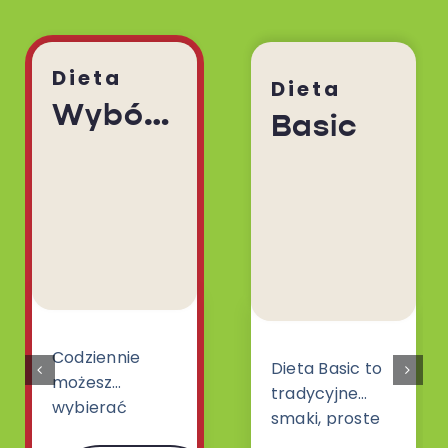
Dieta
Dieta
Wybór Menu
Basic
Codziennie
Dieta Basic to
możesz
tradycyjne
wybierać
smaki, proste
spośród 30
dania i klasyki