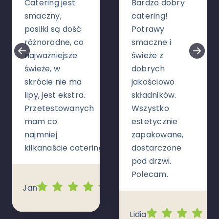
Catering jest
Bardzo dobry
smaczny,
catering!
posiłki są dość
Potrawy
różnorodne, co
smaczne i
najważniejsze
świeże z
świeże, w
dobrych
skrócie nie ma
jakościowo
lipy, jest ekstra.
składników.
Przetestowanych
Wszystko
mam co
estetycznie
najmniej
zapakowane,
kilkanaście cateringów
dostarczone
pod drzwi.
Polecam.
Jan
Lidia