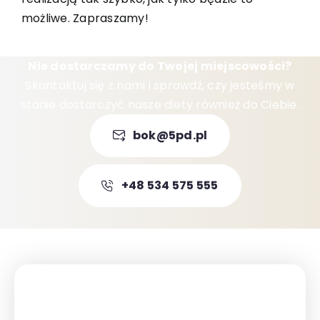
możliwe. Zapraszamy!
Nie dostarczamy do Twojej miejscowości?
Skontaktuj się z nami i sprawdź, czy jesteśmy w
stanie dostarczyć nasze diety również do Ciebie.
bok@5pd.pl
+48 534 575 555