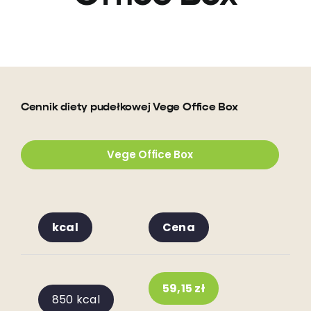
Cennik diety pudełkowej Vege Office Box
Vege Office Box
kcal
Cena
59,15 zł
850 kcal