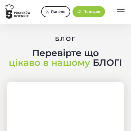
Skip
to
Панель
Порядок
Tog
content
Nav
БЛОГ
Перевірте що
цікаво в нашому
БЛОГІ