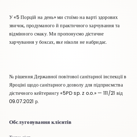
У «5 Порцій на день» ми стоїмо на варті здорових
звичок, продуманого й практичного харчування та
відмінного смаку. Ми пропонуємо дієтичне
харчування у боксах, яке ніколи не набридає.
№ рішення Державної повітової санітарної інспекції в
Яроціні щодо санітарного дозволу для підприємства
дієтичного кейтерингу «5PD sp. z o.o.» — 111/21 від
09.07.2021 р.
Обслуговування клієнтів