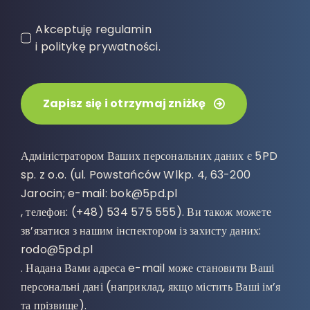
Akceptuję regulamin
i politykę prywatności.
Zapisz się i otrzymaj zniżkę
Адміністратором Ваших персональних даних є 5PD
sp. z o.o. (ul. Powstańców Wlkp. 4, 63-200
Jarocin; e-mail: bok@5pd.pl
, телефон: (+48) 534 575 555). Ви також можете
зв’язатися з нашим інспектором із захисту даних:
rodo@5pd.pl
. Надана Вами адреса e-mail може становити Ваші
персональні дані (наприклад, якщо містить Ваші ім’я
та прізвище).