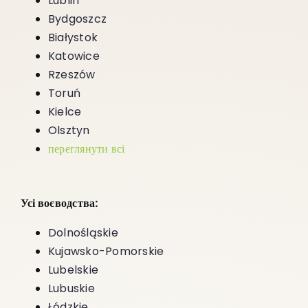
Lublin
Bydgoszcz
Białystok
Katowice
Rzeszów
Toruń
Kielce
Olsztyn
переглянути всі
Усі воєводства:
Dolnośląskie
Kujawsko-Pomorskie
Lubelskie
Lubuskie
Łódzkie