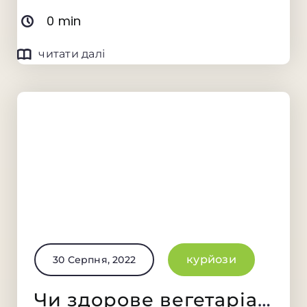
0 min
читати далі
курйози
30 Серпня, 2022
Чи здорове вегетаріанство?