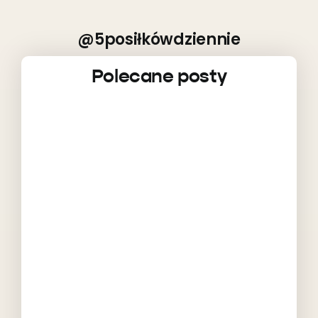
@5posiłkówdziennie
Polecane posty