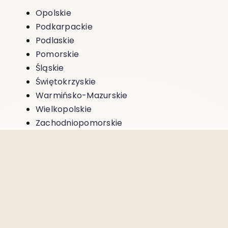
Opolskie
Podkarpackie
Podlaskie
Pomorskie
Śląskie
Świętokrzyskie
Warmińsko-Mazurskie
Wielkopolskie
Zachodniopomorskie
W 5 Posiłków Dziennie stoimy na straży
zdrowych nawyków, przemyślanego i