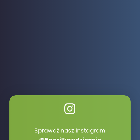
Sprawdź nasz instagram
@5posilkowdziennie