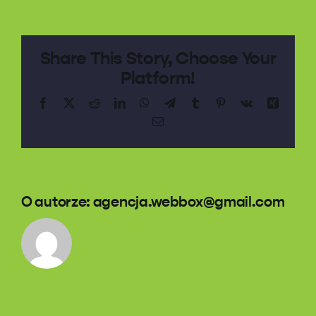
Share This Story, Choose Your
Platform!
Facebook
X
Reddit
LinkedIn
WhatsApp
Telegram
Tumblr
Pinterest
Vk
Xing
Email
O autorze:
agencja.webbox@gmail.com