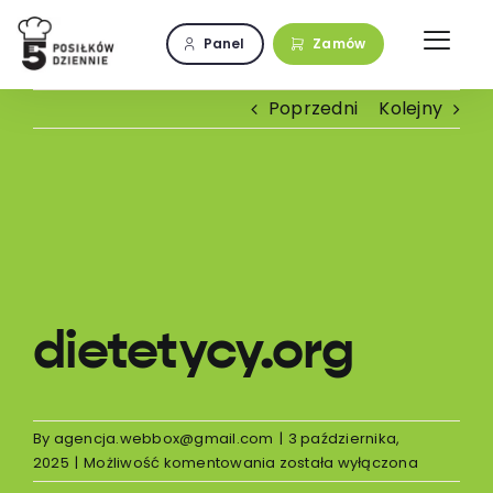
Przejdź
do
Panel
Zamów
zawartości
Poprzedni
Kolejny
Pokaż
większy
obrazek
dietetycy.org
By
agencja.webbox@gmail.com
|
3 października,
dietetycy.org
2025
|
Możliwość komentowania
została wyłączona