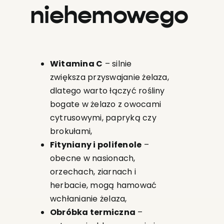
niehemowego
Witamina C
– silnie
zwiększa przyswajanie żelaza,
dlatego warto łączyć rośliny
bogate w żelazo z owocami
cytrusowymi, papryką czy
brokułami,
Fityniany i polifenole
–
obecne w nasionach,
orzechach, ziarnach i
herbacie, mogą hamować
wchłanianie żelaza,
Obróbka termiczna
–