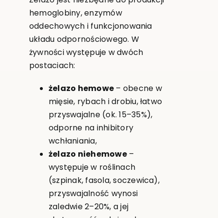
hemoglobiny, enzymów
oddechowych i funkcjonowania
układu odpornościowego. W
żywności występuje w dwóch
postaciach:
żelazo hemowe
– obecne w
mięsie, rybach i drobiu, łatwo
przyswajalne (ok. 15–35%),
odporne na inhibitory
wchłaniania,
żelazo niehemowe
–
występuje w roślinach
(szpinak, fasola, soczewica),
przyswajalność wynosi
zaledwie 2–20%, a jej