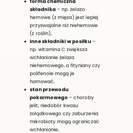
forma chemiczna
składnika
– np. żelazo
hemowe (z mięsa) jest lepiej
przyswajalne niż niehemowe
(z roślin),
inne składniki w posiłku
–
np. witamina C zwiększa
wchłanianie żelaza
niehemowego, a fityniany czy
polifenole mogą je
hamować,
stan przewodu
pokarmowego
– choroby
jelit, niedobór kwasu
żołądkowego czy zaburzenia
mikrobioty mogą ograniczać
wchłanianie,