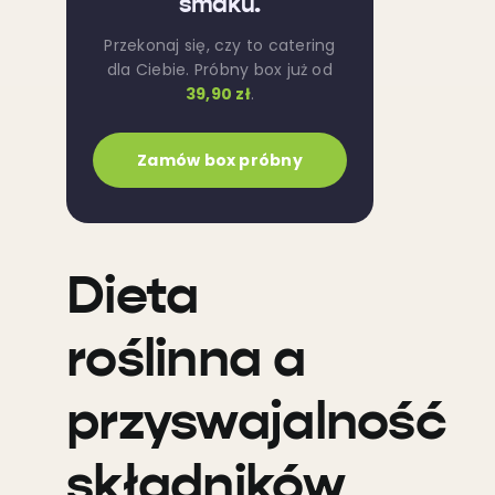
smaku.
Przekonaj się, czy to catering
dla Ciebie. Próbny box już od
39,90 zł
.
Zamów box próbny
Dieta
roślinna a
przyswajalność
składników