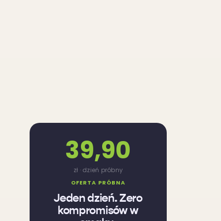
39,90
zł · dzień próbny
OFERTA PRÓBNA
Jeden dzień. Zero
kompromisów w