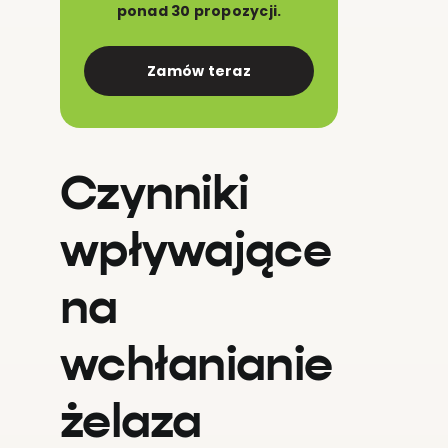
ponad 30 propozycji.
Zamów teraz
Czynniki
wpływające
na
wchłanianie
żelaza