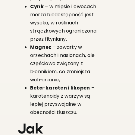
Cynk
– w mięsie i owocach
morza biodostępność jest
wysoka, w roślinach
strączkowych ograniczona
przez fityniany,
Magnez
– zawarty w
orzechach i nasionach, ale
częściowo związany z
błonnikiem, co zmniejsza
wchłanianie,
Beta-karoten i likopen
–
karotenoidy z warzyw są
lepiej przyswajalne w
obecności tłuszczu.
Jak