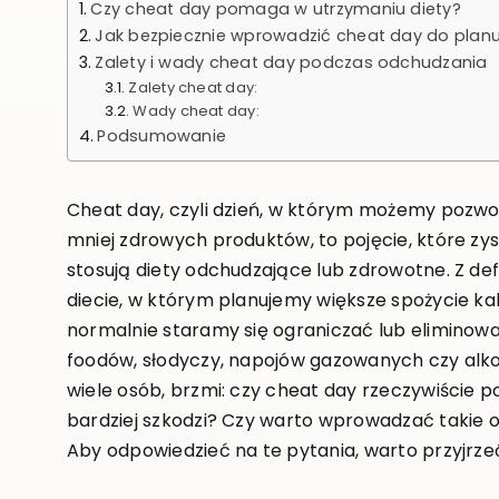
Czy cheat day pomaga w utrzymaniu diety?
Jak bezpiecznie wprowadzić cheat day do plan
Zalety i wady cheat day podczas odchudzania
Zalety cheat day:
Wady cheat day:
Podsumowanie
Cheat day, czyli dzień, w którym możemy pozwol
mniej zdrowych produktów, to pojęcie, które zy
stosują diety odchudzające lub zdrowotne. Z defi
diecie, w którym planujemy większe spożycie kal
normalnie staramy się ograniczać lub eliminow
foodów, słodyczy, napojów gazowanych czy alkoh
wiele osób, brzmi: czy cheat day rzeczywiście 
bardziej szkodzi? Czy warto wprowadzać takie 
Aby odpowiedzieć na te pytania, warto przyjrze