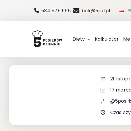
Przejdź
534 575 555
bok@5pd.pl
do
zawartości
Diety
Kalkulator
Me
21 listop
17 marca
@5posił
Czas czy