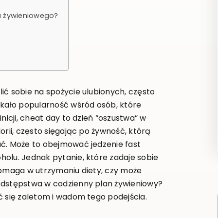
u żywieniowego?
ić sobie na spożycie ulubionych, często
skało popularność wśród osób, które
nicji, cheat day to dzień “oszustwa” w
orii, często sięgając po żywność, którą
ać. Może to obejmować jedzenie fast
olu. Jednak pytanie, które zadaje sobie
pomaga w utrzymaniu diety, czy może
odstępstwa w codzienny plan żywieniowy?
ć się zaletom i wadom tego podejścia.