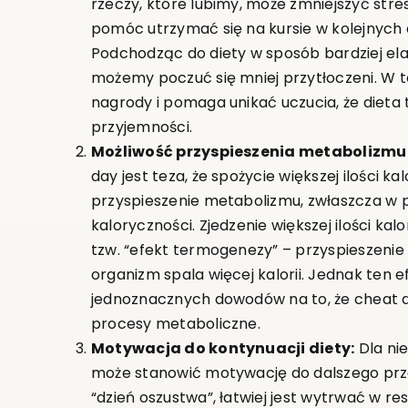
rzeczy, które lubimy, może zmniejszyć stre
pomóc utrzymać się na kursie w kolejnych 
Podchodząc do diety w sposób bardziej ela
możemy poczuć się mniej przytłoczeni. W t
nagrody i pomaga unikać uczucia, że dieta 
przyjemności.
Możliwość przyspieszenia metabolizmu
day jest teza, że spożycie większej ilości k
przyspieszenie metabolizmu, zwłaszcza w pr
kaloryczności. Zjedzenie większej ilości ka
tzw. “efekt termogenezy” – przyspieszenie
organizm spala więcej kalorii. Jednak ten e
jednoznacznych dowodów na to, że cheat d
procesy metaboliczne.
Motywacja do kontynuacji diety:
Dla ni
może stanowić motywację do dalszego prz
“dzień oszustwa”, łatwiej jest wytrwać w r