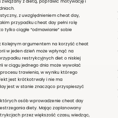
s związany z dietą, poprawić motywację i
dniach.
styczny, z uwzględnieniem cheat day,
akim przypadku cheat day pełni rolę
to tylko ciągłe “odmawianie” sobie
:
Kolejnym argumentem na korzyść cheat
alorii w jeden dzień może wpłynąć na
zypadku restrykcyjnych diet o niskiej
lorii w ciągu jednego dnia może wywołać
 procesu trawienia, w wyniku którego
fekt jest krótkotrwały i nie ma
ay jest w stanie znacząco przyspieszyć
ektórych osób wprowadzenie cheat day
estrzegania diety. Mając zaplanowany
estrykcjach przez większość czasu, wiedząc,