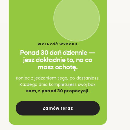
WOLNOŚĆ WYBORU
Ponad 30 dań dziennie —
jesz dokładnie to, na co
masz ochotę.
Koniec z jedzeniem tego, co dostaniesz.
Każdego dnia kompletujesz swój box
sam, z ponad 30 propozycji.
Zamów teraz