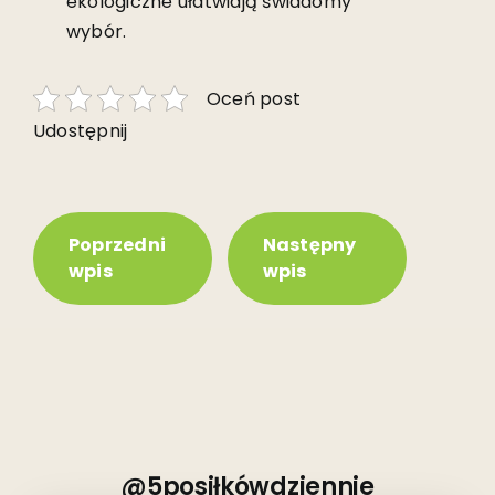
ekologiczne ułatwiają świadomy
wybór.
Oceń post
Udostępnij
Poprzedni
Następny
wpis
wpis
@5posiłkówdziennie