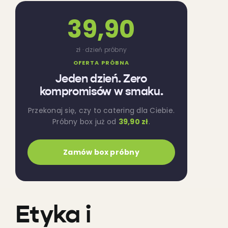
39,90
zł · dzień próbny
OFERTA PRÓBNA
Jeden dzień. Zero
kompromisów w smaku.
Przekonaj się, czy to catering dla Ciebie.
Próbny box już od
39,90 zł
.
Zamów box próbny
Etyka i