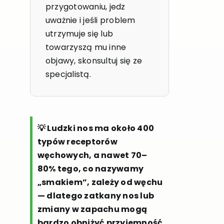
przygotowaniu, jedz
uważnie i jeśli problem
utrzymuje się lub
towarzyszą mu inne
objawy, skonsultuj się ze
specjalistą.
💡 Ludzki nos ma około 400
typów receptorów
węchowych, a nawet 70–
80% tego, co nazywamy
„smakiem”, zależy od węchu
— dlatego zatkany nos lub
zmiany w zapachu mogą
bardzo obniżyć przyjemność