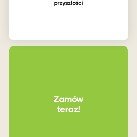
przyszłości
Zamów
teraz!