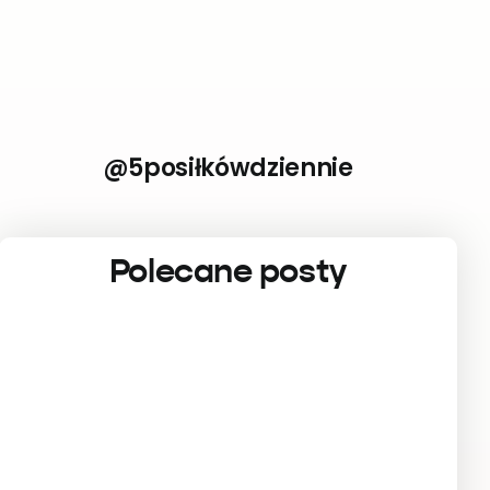
@5posiłkówdziennie
Polecane posty