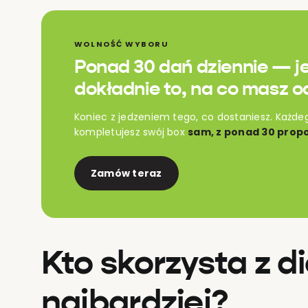
WOLNOŚĆ WYBORU
Ponad 30 dań dziennie — j
dokładnie to, na co masz o
Koniec z jedzeniem tego, co dostaniesz. Każde
kompletujesz swój box
sam, z ponad 30 propo
Zamów teraz
Kto skorzysta z d
najbardziej?