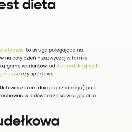
est dieta
ietetyczny
, to usługa polegająca na
w na cały dzień – zazwyczaj w formie
roką gamę wariantów: od
diet redukcyjnych
geniczne
czy sportowe.
 (lub wieczorem dnia poprzedniego) pod
rzechować w lodówce i zjeść w ciągu dnia.
.
pudełkowa