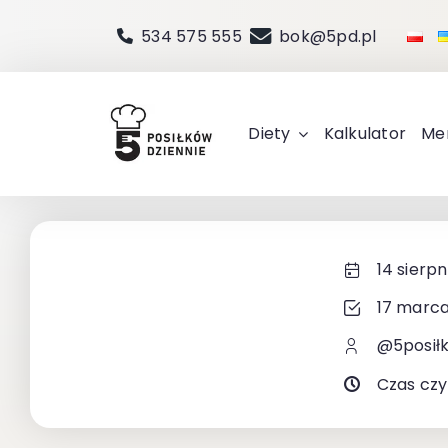
Przejdź
534 575 555
bok@5pd.pl
do
zawartości
Diety
Kalkulator
Me
14 sierpn
17 marca
@5posił
Czas czy