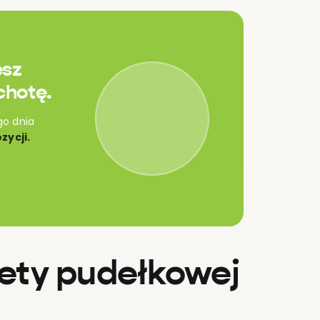
esz
chotę.
go dnia
zycji.
iety pudełkowej