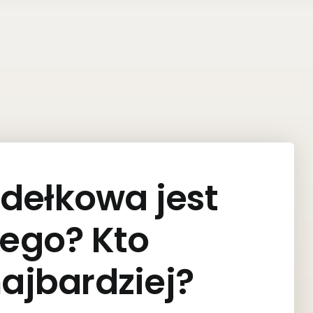
udełkowa jest
dego? Kto
najbardziej?