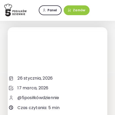
Przejdź
do
Panel
Zamów
zawartości
26 stycznia, 2026
17 marca, 2026
@5posiłkówdziennie
Czas czytania: 5 min