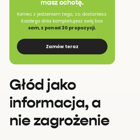
masz ochotę.
Koniec z jedzeniem tego, co dostaniesz.
Każdego dnia kompletujesz swój box
sam, z ponad 30 propozycji.
Zamów teraz
Głód jako
informacja, a
nie zagrożenie