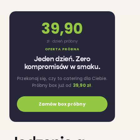
39,90
zł · dzień próbny
OFERTA PRÓBNA
Jeden dzień. Zero
kompromisów w smaku.
Przekonaj się, czy to catering dla Ciebie.
Próbny box już od
39,90 zł
.
Zamów box próbny