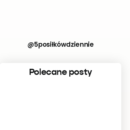
@5posiłkówdziennie
Polecane posty