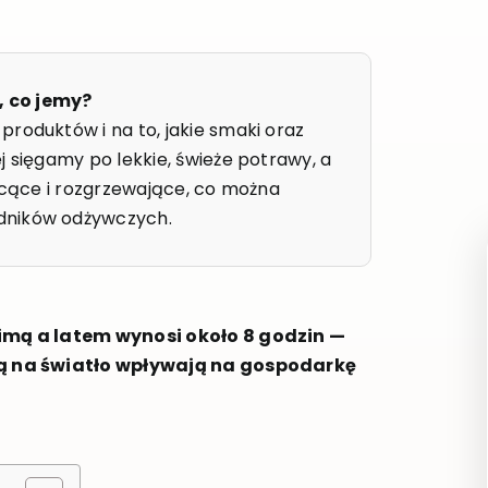
, co jemy?
roduktów i na to, jakie smaki oraz
j sięgamy po lekkie, świeże potrawy, a
sycące i rozgrzewające, co można
dników odżywczych.
zimą a latem wynosi około 8 godzin —
ją na światło wpływają na gospodarkę