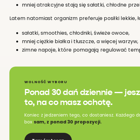
mniej atrakcyjne stają się sałatki, chłodne prze
Latem natomiast organizm preferuje posiłki lekkie, 
sałatki, smoothies, chłodniki, świeże owoce,
mniej ciężkie białka i tłuszcze, a więcej warzyw,
zimne napoje, które pomagają regulować temp
WOLNOŚĆ WYBORU
Ponad 30 dań dziennie — jesz
to, na co masz ochotę.
Koniec z jedzeniem tego, co dostaniesz. Każdego d
box
sam, z ponad 30 propozycji.