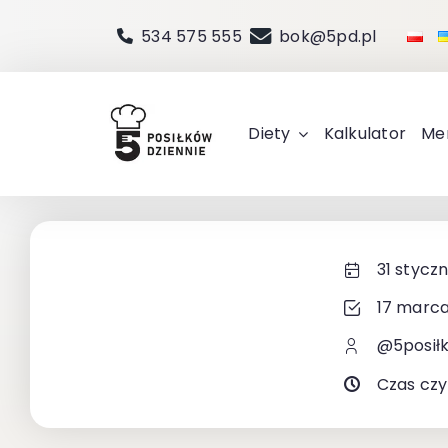
Przejdź
534 575 555
bok@5pd.pl
do
zawartości
Diety
Kalkulator
Me
31 styczn
17 marca
@5posił
Czas czy