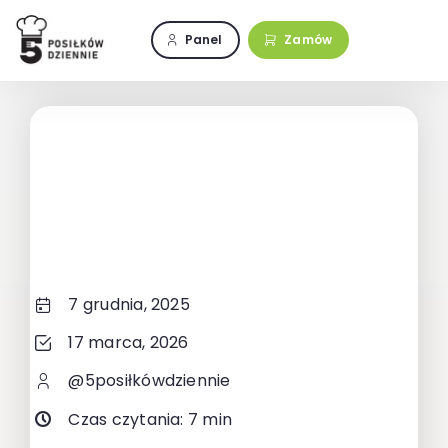
Przejdź
do
Panel
Zamów
zawartości
7 grudnia, 2025
17 marca, 2026
@5posiłkówdziennie
Czas czytania: 7 min