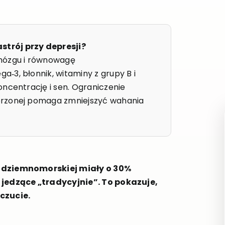
trój przy depresji?
 mózgu i równowagę
‑3, błonnik, witaminy z grupy B i
oncentrację i sen. Ograniczenie
orzonej pomaga zmniejszyć wahania
ódziemnomorskiej miały o 30%
jedzące „tradycyjnie”. To pokazuje,
czucie.