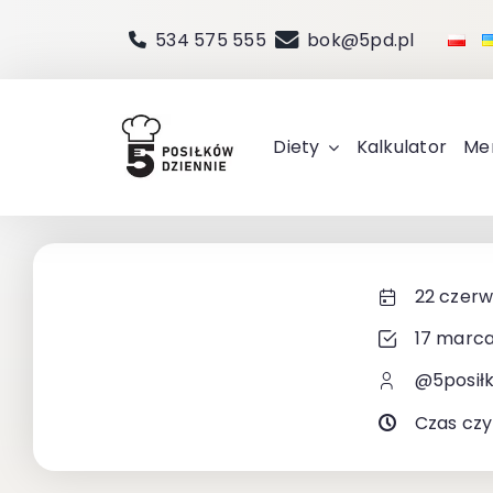
Przejdź
534 575 555
bok@5pd.pl
do
zawartości
Diety
Kalkulator
Me
22 czerw
17 marca
@5posił
Czas czy