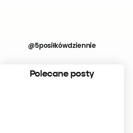
@5posiłkówdziennie
Polecane posty