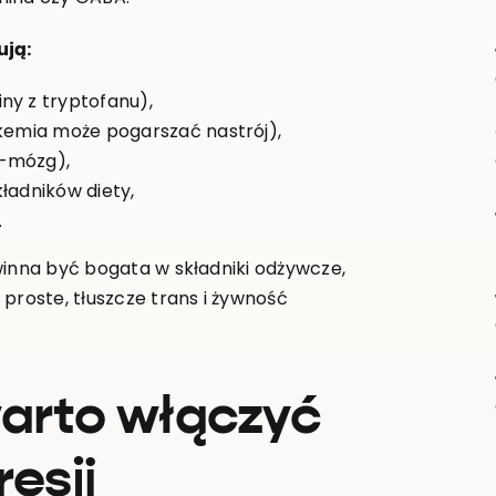
ują:
ny z tryptofanu),
ikemia może pogarszać nastrój),
a–mózg),
ładników diety,
.
winna być bogata w składniki odżywcze,
proste, tłuszcze trans i żywność
warto włączyć
esji