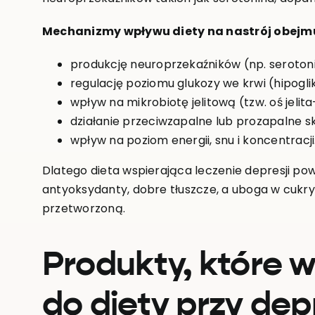
Mechanizmy wpływu diety na nastrój obejm
produkcję neuroprzekaźników (np. serotoni
regulację poziomu glukozy we krwi (hipogl
wpływ na mikrobiotę jelitową (tzw. oś jelit
działanie przeciwzapalne lub prozapalne sk
wpływ na poziom energii, snu i koncentracji
Dlatego dieta wspierająca leczenie depresji po
antyoksydanty, dobre tłuszcze, a uboga w cukry 
przetworzoną.
Produkty, które 
do diety przy depr