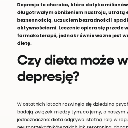
Depresja to choroba, która dotyka milionów 
długotrwałym obniżeniem nastroju, utratą e
bezsennością, uczuciem bezradności i spa
aktywnościami. Leczenie opiera się przede w
farmakoterapii, jednak równie ważne jest ws
dietę.
Czy dieta może 
depresję?
W ostatnich latach rozwinęła się dziedzina psycho
badają związek między tym, co jemy, a naszym
jednoznaczne: dieta odgrywa istotną rolę w reg
neuroprzekaźników takich jak serotonina, dopa