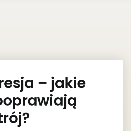
resja – jakie
poprawiają
trój?