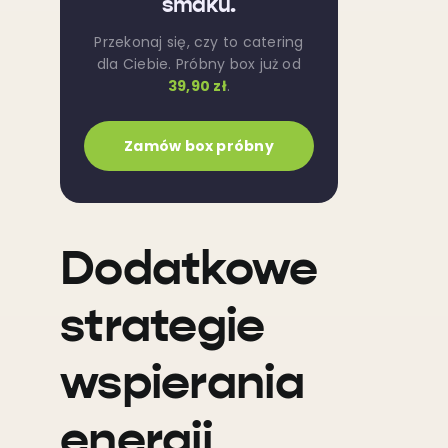
smaku.
Przekonaj się, czy to catering
dla Ciebie. Próbny box już od
39,90 zł
.
Zamów box próbny
Dodatkowe
strategie
wspierania
energii