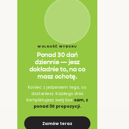
WOLNOŚĆ WYBORU
Ponad 30 dań
dziennie — jesz
dokładnie to, na co
masz ochotę.
Koniec z jedzeniem tego, co
dostaniesz. Każdego dnia
kompletujesz swój box
sam, z
ponad 30 propozycji.
Zamów teraz