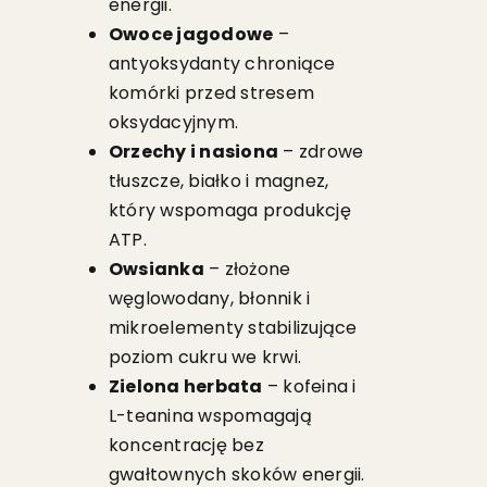
energii.
Owoce jagodowe
–
antyoksydanty chroniące
komórki przed stresem
oksydacyjnym.
Orzechy i nasiona
– zdrowe
tłuszcze, białko i magnez,
który wspomaga produkcję
ATP.
Owsianka
– złożone
węglowodany, błonnik i
mikroelementy stabilizujące
poziom cukru we krwi.
Zielona herbata
– kofeina i
L-teanina wspomagają
koncentrację bez
gwałtownych skoków energii.