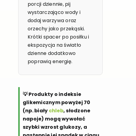
porcji dziennie, pij
wystarczająco wody i
dodaj warzywa oraz
orzechy jako przekąski.
Krótki spacer po posiłku i
ekspozycja na światło
dzienne dodatkowo
poprawią energię.
💡 Produkty o indeksie
glikemicznym powyżej 70
(np. biały
chleb
, słodzone
napoje) mogą wywołać
szybki wzrost glukozy, a
następnie jej spadek w ciągu