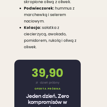
skropione oliwą z oliwek.
Podwieczorek:
hummus z
marchewką i selerem
naciowym.
Kolacja:
sałatka z
ciecierzycą, awokado,
pomidorem, rukolą i oliwą z
oliwek.
39,90
zł · dzień próbny
OFERTA PRÓBNA
Jeden dzień. Zero
kompromisów w