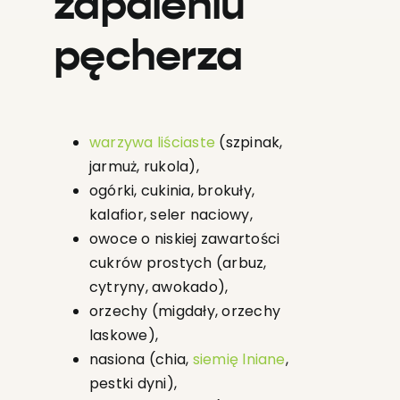
zapaleniu
pęcherza
warzywa liściaste
(szpinak,
jarmuż, rukola),
ogórki, cukinia, brokuły,
kalafior, seler naciowy,
owoce o niskiej zawartości
cukrów prostych (arbuz,
cytryny, awokado),
orzechy (migdały, orzechy
laskowe),
nasiona (chia,
siemię lniane
,
pestki dyni),