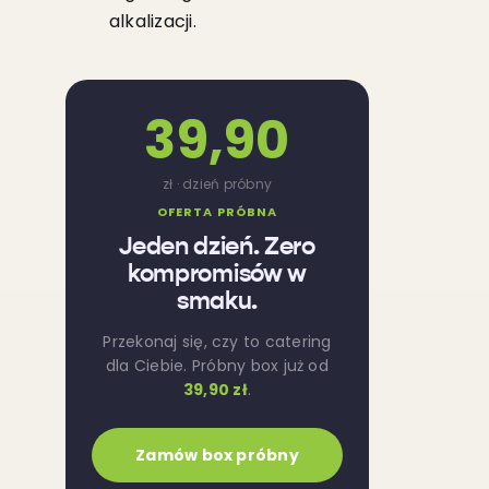
alkalizacji.
39,90
zł · dzień próbny
OFERTA PRÓBNA
Jeden dzień. Zero
kompromisów w
smaku.
Przekonaj się, czy to catering
dla Ciebie. Próbny box już od
39,90 zł
.
Zamów box próbny