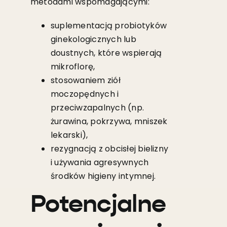
metodami wspomagającymi:
suplementacją probiotyków
ginekologicznych lub
doustnych, które wspierają
mikroflorę,
stosowaniem ziół
moczopędnych i
przeciwzapalnych (np.
żurawina, pokrzywa, mniszek
lekarski),
rezygnacją z obcisłej bielizny
i używania agresywnych
środków higieny intymnej.
Potencjalne