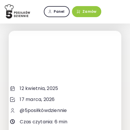
Przejdź
do
Panel
Zamów
zawartości
12 kwietnia, 2025
17 marca, 2026
@5posiłkówdziennie
Czas czytania: 6 min