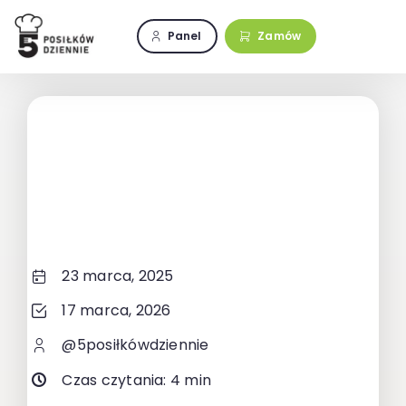
Przejdź
do
Panel
Zamów
zawartości
23 marca, 2025
17 marca, 2026
@5posiłkówdziennie
Czas czytania: 4 min