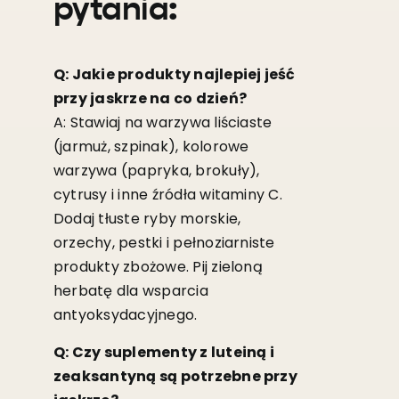
pytania:
Q: Jakie produkty najlepiej jeść
przy jaskrze na co dzień?
A: Stawiaj na warzywa liściaste
(jarmuż, szpinak), kolorowe
warzywa (papryka, brokuły),
cytrusy i inne źródła witaminy C.
Dodaj tłuste ryby morskie,
orzechy, pestki i pełnoziarniste
produkty zbożowe. Pij zieloną
herbatę dla wsparcia
antyoksydacyjnego.
Q: Czy suplementy z luteiną i
zeaksantyną są potrzebne przy