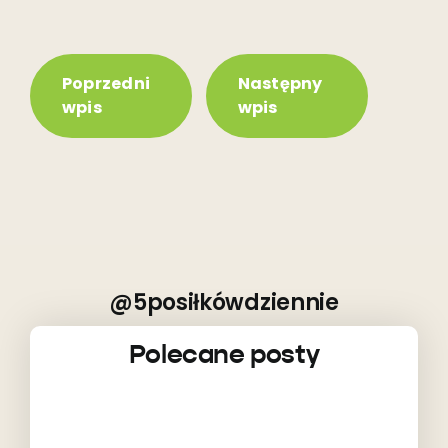
Poprzedni
Następny
wpis
wpis
@5posiłkówdziennie
Polecane posty