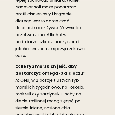
lepiej zachować umiarkowanie.
Nadmiar soli może pogarszać
profil ciśnieniowy i krążenie,
dlatego warto ograniczać
dosalanie oraz żywność wysoko
przetworzoną. Alkohol w
nadmiarze szkodzi naczyniom i
jakości snu, co nie sprzyja zdrowiu
oczu.
Q: Ile ryb morskich jeść, aby
dostarczyć omega-3 dla oczu?
A: Celuj w 2 porcje tłustych ryb
morskich tygodniowo, np. łososia,
makreli czy sardynek. Osoby na
diecie roślinnej mogą sięgać po
siemię lniane, nasiona chia,
orzechy włoskie lub olej z alg jako