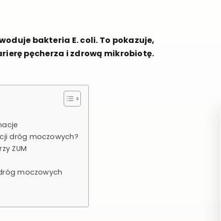
duje bakteria E. coli. To pokazuje,
arierę pęcherza i zdrową mikrobiotę.
macje
kcji dróg moczowych?
rzy ZUM
ji dróg moczowych