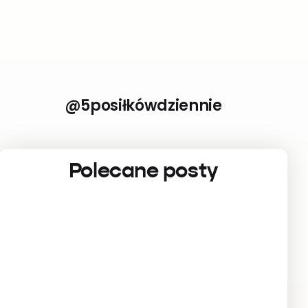
@5posiłkówdziennie
Polecane posty