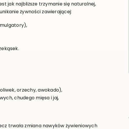
st jak najbliższe trzymanie się naturalnej,
unikanie żywności zawierającej:
emulgatory),
zekąsek.
 oliwek, orzechy, awokado),
wych, chudego mięsa i jaj,
, lecz trwała zmiana nawyków żywieniowych