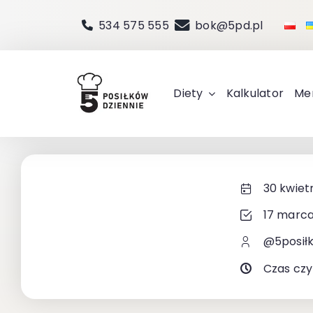
Przejdź
534 575 555
bok@5pd.pl
do
zawartości
Diety
Kalkulator
Me
30 kwiet
17 marca
@5posił
Czas czy