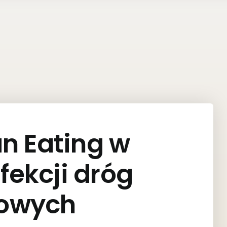
an Eating w
nfekcji dróg
owych