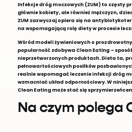
Infekcje dróg moczowych (ZUM) to częsty p
głównie kobiety, ale również mężczyzn, dziec
ZUM zazwyczaj opiera się na antybiotykotera
na wspomagającą rolę diety w procesie lecze
Wśród modeli żywieniowych o prozdrowotny
popularność zdobywa Clean Eating – sposób
nieprzetworzonych produktach. Dieta ta, p
pełnowartościowych posiłków pozbawiony
realnie wspomagać leczenie infekcji dróg m
wzmacniać układ odpornościowy. W niniejs
Clean Eating może stać się sprzymierzeńcem
Na czym polega C