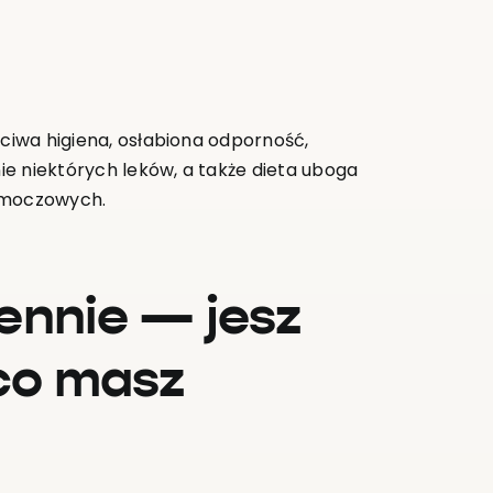
ściwa higiena, osłabiona odporność,
e niektórych leków, a także dieta uboga
g moczowych.
ennie — jesz
 co masz