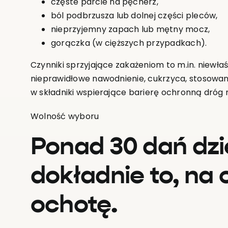
częste parcie na pęcherz,
ból podbrzusza lub dolnej części pleców,
nieprzyjemny zapach lub mętny mocz,
gorączka (w cięższych przypadkach).
Czynniki sprzyjające zakażeniom to m.in. niewła
nieprawidłowe nawodnienie, cukrzyca, stosowani
w składniki wspierające barierę ochronną dró
Wolność wyboru
Ponad 30 dań dzi
dokładnie to, na
ochotę.