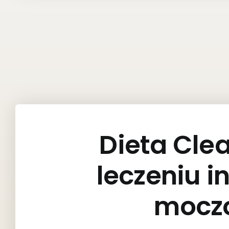
Dieta Cle
leczeniu i
mocz