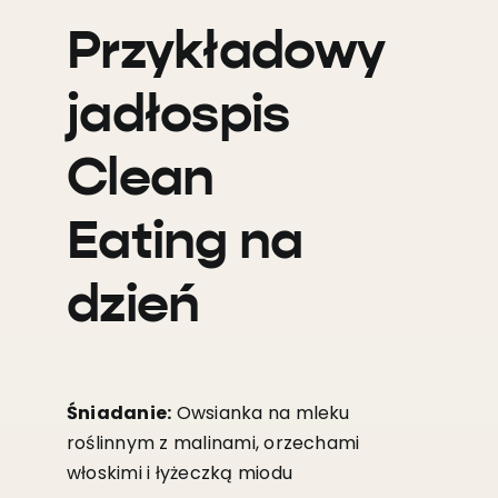
Przykładowy
jadłospis
Clean
Eating na
dzień
Śniadanie:
Owsianka na mleku
roślinnym z malinami, orzechami
włoskimi i łyżeczką miodu