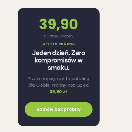
39,90
zł · dzień próbny
OFERTA PRÓBNA
Jeden dzień. Zero
kompromisów w
smaku.
Przekonaj się, czy to catering
dla Ciebie. Próbny box już od
39,90 zł
.
Zamów box próbny