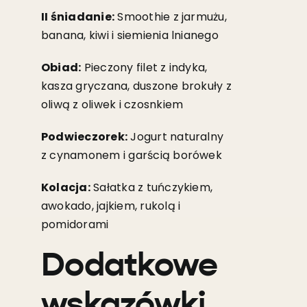
II śniadanie:
Smoothie z jarmużu,
banana, kiwi i siemienia lnianego
Obiad:
Pieczony filet z indyka,
kasza gryczana, duszone brokuły z
oliwą z oliwek i czosnkiem
Podwieczorek:
Jogurt naturalny
z cynamonem i garścią borówek
Kolacja:
Sałatka z tuńczykiem,
awokado, jajkiem, rukolą i
pomidorami
Dodatkowe
wskazówki