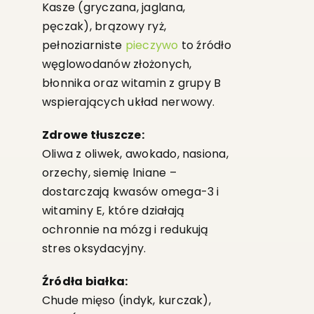
Kasze (gryczana, jaglana,
pęczak), brązowy ryż,
pełnoziarniste
pieczywo
to źródło
węglowodanów złożonych,
błonnika oraz witamin z grupy B
wspierających układ nerwowy.
Zdrowe tłuszcze:
Oliwa z oliwek, awokado, nasiona,
orzechy, siemię lniane –
dostarczają kwasów omega-3 i
witaminy E, które działają
ochronnie na mózg i redukują
stres oksydacyjny.
Źródła białka:
Chude mięso (indyk, kurczak),