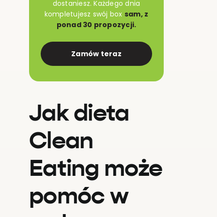
dostaniesz. Każdego dnia
kompletujesz swój box
sam, z
ponad 30 propozycji.
Zamów teraz
Jak dieta
Clean
Eating może
pomóc w