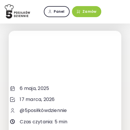
Przejdź
do
Panel
Zamów
zawartości
6 maja, 2025
17 marca, 2026
@5posiłkówdziennie
Czas czytania: 5 min