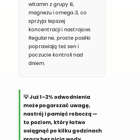
witamin z grupy B,
magnezu i omega‑3, co
sprzyja lepszej
koncentracji i nastrojowi.
Regularne, proste posiłki
poprawiają też sen i
poczucie kontroli nad
dniem.
💡 Już 1–2% odwodnienia
może pogarszać uwagę,
nastrój i pamięć roboczą —
to poziom, który łatwo
osiągnąć po kilku godzinach
pracy bez picia wody.