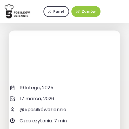
Przejdź
do
Panel
Zamów
zawartości
19 lutego, 2025
17 marca, 2026
@5posiłkówdziennie
Czas czytania: 7 min