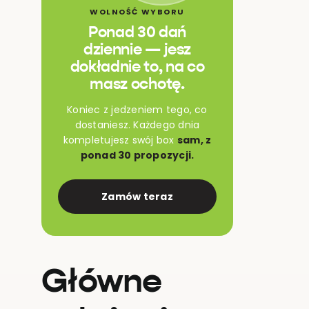
WOLNOŚĆ WYBORU
Ponad 30 dań
dziennie — jesz
dokładnie to, na co
masz ochotę.
Koniec z jedzeniem tego, co
dostaniesz. Każdego dnia
kompletujesz swój box
sam, z
ponad 30 propozycji.
Zamów teraz
Główne