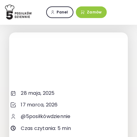
Przejdź
do
Panel
Zamów
zawartości
28 maja, 2025
17 marca, 2026
@5posiłkówdziennie
Czas czytania: 5 min