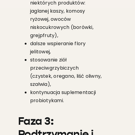
niektórych produktów:
jaglanej kaszy, komosy
ryżowej, owoców
niskocukrowych (borówki,
grejpfruty),
dalsze wspieranie flory
jelitowej,
stosowanie ziół
przeciwgrzybiczych
(czystek, oregano, liść oliwny,
szałwia),
kontynuacja suplementacji
probiotykami.
Faza 3:
Podtrzymanie i