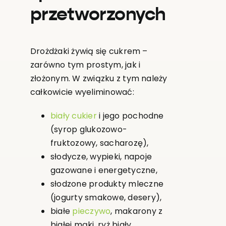
przetworzonych
Drożdżaki żywią się cukrem –
zarówno tym prostym, jak i
złożonym. W związku z tym należy
całkowicie wyeliminować:
biały cukier
i jego pochodne
(syrop glukozowo-
fruktozowy, sacharozę),
słodycze, wypieki, napoje
gazowane i energetyczne,
słodzone produkty mleczne
(jogurty smakowe, desery),
białe
pieczywo
, makarony z
białej mąki, ryż biały.