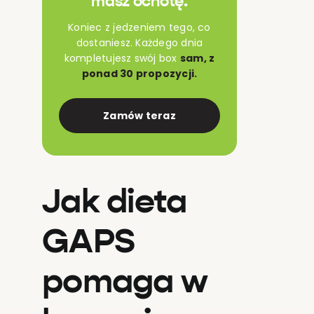
masz ochotę.
Koniec z jedzeniem tego, co
dostaniesz. Każdego dnia
kompletujesz swój box
sam, z
ponad 30 propozycji.
Zamów teraz
Jak dieta
GAPS
pomaga w