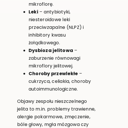
mikroflorę.
Leki
– antybiotyki,
niesteroidowe leki
przeciwzapalne (NLPZ) i
inhibitory kwasu
żołądkowego.
Dysbioza jelitowa
–
zaburzenie równowagi
mikroflory jelitowej.
Choroby przewlekłe
–
cukrzyca, celiakia, choroby
autoimmunologiczne.
Objawy zespołu nieszczelnego
jelita to m.in. problemy trawienne,
alergie pokarmowe, zmęczenie,
bóle głowy, mgła mózgowa czy