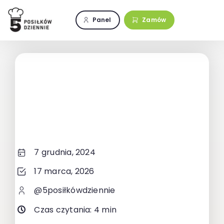
Przejdź
do
Panel
Zamów
zawartości
7 grudnia, 2024
17 marca, 2026
@5posiłkówdziennie
Czas czytania: 4 min