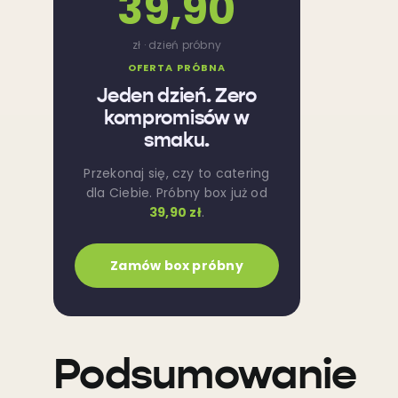
39,90
zł · dzień próbny
OFERTA PRÓBNA
Jeden dzień. Zero
kompromisów w
smaku.
Przekonaj się, czy to catering
dla Ciebie. Próbny box już od
39,90 zł
.
Zamów box próbny
Podsumowanie