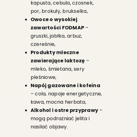
kapusta, cebula, czosnek,
por, brokuły, brukselka,
Owoce o wysokiej
zawartości FODMAP
–
gruszki, jabłka, arbuz,
czereśnie,
Produkty mleczne
zawierające laktozę
–
mleko, śmietana, sery
pleśniowe,
Napój gazowane i kofeina
– cola, napoje energetyczne,
kawa, mocna herbata,
Alkohol i ostre przyprawy
–
mogą podrażniać jelita i
nasilać objawy.