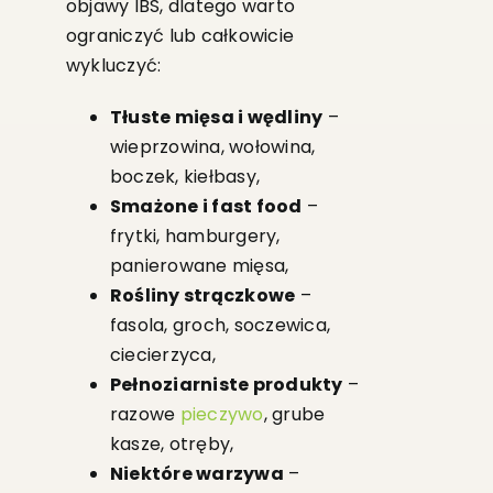
objawy IBS, dlatego warto
ograniczyć lub całkowicie
wykluczyć:
Tłuste mięsa i wędliny
–
wieprzowina, wołowina,
boczek, kiełbasy,
Smażone i fast food
–
frytki, hamburgery,
panierowane mięsa,
Rośliny strączkowe
–
fasola, groch, soczewica,
ciecierzyca,
Pełnoziarniste produkty
–
razowe
pieczywo
, grube
kasze, otręby,
Niektóre warzywa
–