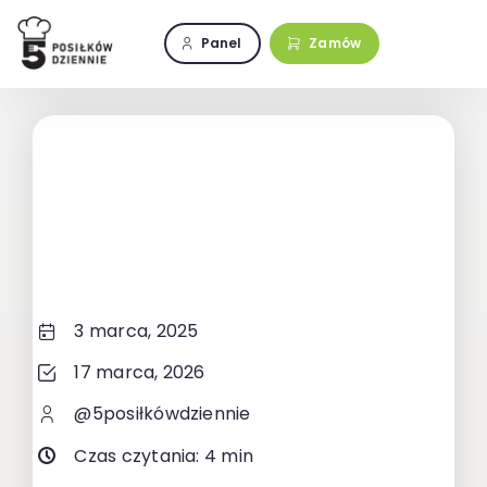
Przejdź
do
Panel
Zamów
zawartości
3 marca, 2025
17 marca, 2026
@5posiłkówdziennie
Czas czytania: 4 min