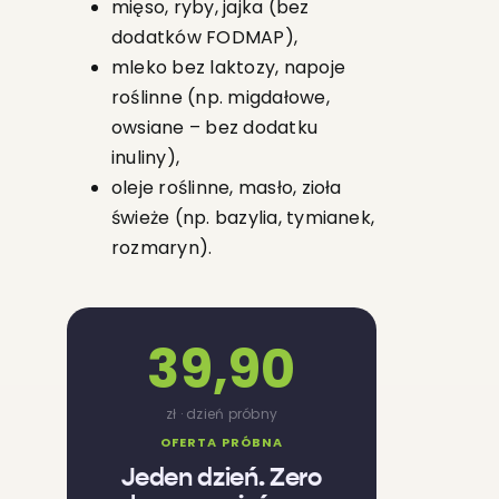
mięso, ryby, jajka (bez
dodatków FODMAP),
mleko bez laktozy, napoje
roślinne (np. migdałowe,
owsiane – bez dodatku
inuliny),
oleje roślinne, masło, zioła
świeże (np. bazylia, tymianek,
rozmaryn).
39,90
zł · dzień próbny
OFERTA PRÓBNA
Jeden dzień. Zero