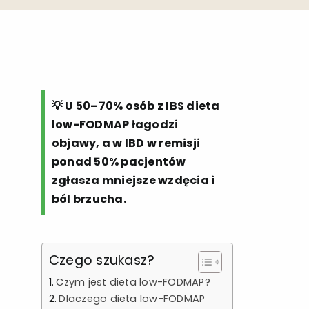
💡 U 50–70% osób z IBS dieta
low-FODMAP łagodzi
objawy, a w IBD w remisji
ponad 50% pacjentów
zgłasza mniejsze wzdęcia i
ból brzucha.
Czego szukasz?
Czym jest dieta low-FODMAP?
Dlaczego dieta low-FODMAP