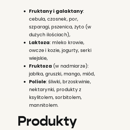
Fruktany i galaktany
:
cebula, czosnek, por,
szparagi, pszenica, żyto (w
dużych ilościach),
Laktoza
: mleko krowie,
owcze i kozie, jogurty, serki
wiejskie,
Fruktoza
(w nadmiarze):
jabłka, gruszki, mango, miód,
Poliole
: śliwki, brzoskwinie,
nektarynki, produkty z
ksylitolem, sorbitolem,
mannitolem.
Produkty