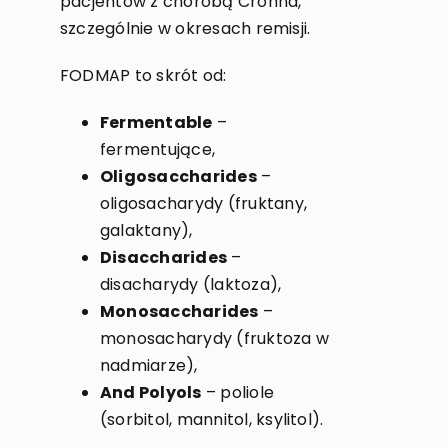
pacjentów z chorobą Crohna,
szczególnie w okresach remisji.
FODMAP to skrót od:
Fermentable
–
fermentujące,
Oligosaccharides
–
oligosacharydy (fruktany,
galaktany),
Disaccharides
–
disacharydy (laktoza),
Monosaccharides
–
monosacharydy (fruktoza w
nadmiarze),
And Polyols
– poliole
(sorbitol, mannitol, ksylitol).