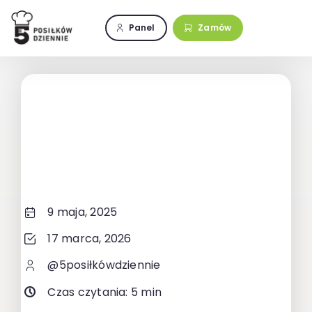
Przejdź
do
Panel
Zamów
zawartości
9 maja, 2025
17 marca, 2026
@5posiłkówdziennie
Czas czytania: 5 min