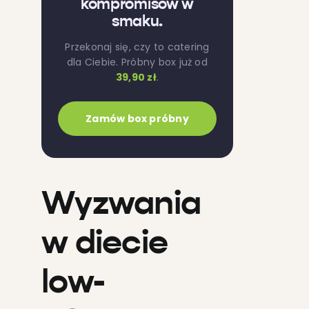
kompromisów w
smaku.
Przekonaj się, czy to catering
dla Ciebie. Próbny box już od
39,90 zł
.
Zamów box próbny
Wyzwania
w diecie
low-