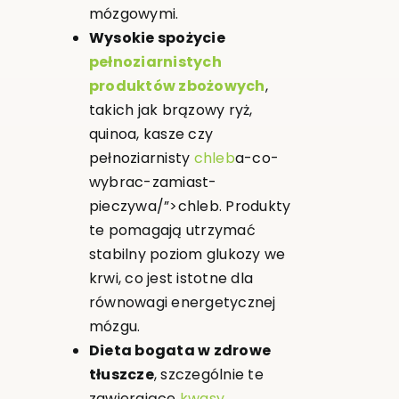
mózgowymi.
Wysokie spożycie
pełnoziarnistych
produktów zbożowych
,
takich jak brązowy ryż,
quinoa, kasze czy
pełnoziarnisty
chleb
a-co-
wybrac-zamiast-
pieczywa/”>chleb. Produkty
te pomagają utrzymać
stabilny poziom glukozy we
krwi, co jest istotne dla
równowagi energetycznej
mózgu.
Dieta bogata w zdrowe
tłuszcze
, szczególnie te
zawierające
kwasy