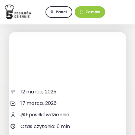
Przejdź
do
Panel
Zamów
zawartości
12 marca, 2025
17 marca, 2026
@5posiłkówdziennie
Czas czytania: 6 min