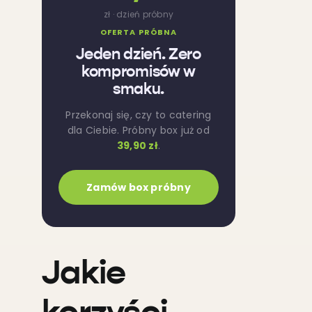
zł · dzień próbny
OFERTA PRÓBNA
Jeden dzień. Zero
kompromisów w
smaku.
Przekonaj się, czy to catering
dla Ciebie. Próbny box już od
39,90 zł
.
Zamów box próbny
Jakie