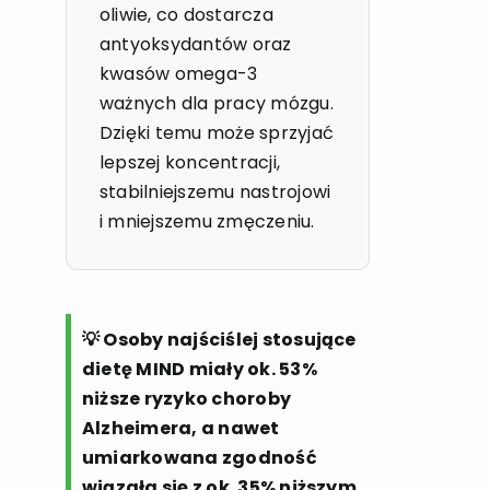
oliwie, co dostarcza
antyoksydantów oraz
kwasów omega-3
ważnych dla pracy mózgu.
Dzięki temu może sprzyjać
lepszej koncentracji,
stabilniejszemu nastrojowi
i mniejszemu zmęczeniu.
💡 Osoby najściślej stosujące
dietę MIND miały ok. 53%
niższe ryzyko choroby
Alzheimera, a nawet
umiarkowana zgodność
wiązała się z ok. 35% niższym