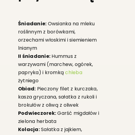
Śniadanie:
Owsianka na mleku
roślinnym z borówkami,
orzechami włoskimi i siemieniem
lnianym
II śniadanie:
Hummus z
warzywami (marchew, ogórek,
papryka) i kromką
chleba
żytniego
Obiad:
Pieczony filet z kurczaka,
kasza gryczana, sałatka z rukoli i
brokułów z oliwą z oliwek
Podwieczorek:
Garść migdałów i
zielona herbata
Kolacja:
Sałatka z jajkiem,