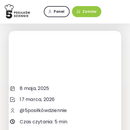
Przejdź
do
Panel
Zamów
zawartości
8 maja, 2025
17 marca, 2026
@5posiłkówdziennie
Czas czytania: 5 min