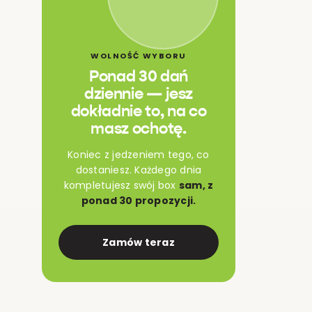
WOLNOŚĆ WYBORU
Ponad 30 dań
dziennie — jesz
dokładnie to, na co
masz ochotę.
Koniec z jedzeniem tego, co
dostaniesz. Każdego dnia
kompletujesz swój box
sam, z
ponad 30 propozycji.
Zamów teraz