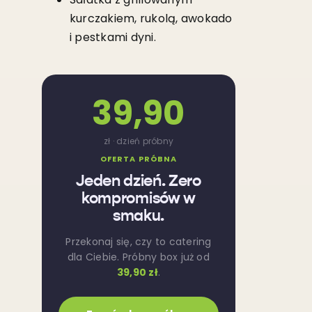
kurczakiem, rukolą, awokado
i pestkami dyni.
39,90
zł · dzień próbny
OFERTA PRÓBNA
Jeden dzień. Zero
kompromisów w
smaku.
Przekonaj się, czy to catering
dla Ciebie. Próbny box już od
39,90 zł
.