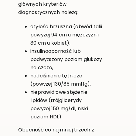
głównych kryteriów
diagnostycznych należą:
otyłość brzuszna (obwód talii
powyżej 94 cm u mężczyzn i
80 cm u kobiet),
insulinooporność lub
podwyższony poziom glukozy
na czczo,
nadciśnienie tętnicze
(powyżej 130/85 mmHg),
nieprawidłowe stężenie
lipidów (trójglicerydy
powyżej 150 mg/dl, niski
poziom HDL).
Obecność co najmniej trzech z