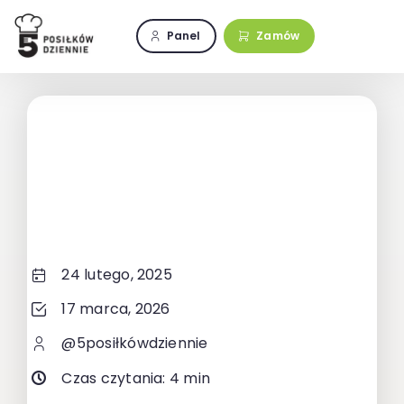
Przejdź
do
Panel
Zamów
zawartości
24 lutego, 2025
17 marca, 2026
@5posiłkówdziennie
Czas czytania: 4 min