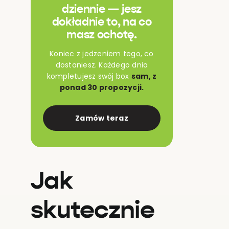
dziennie — jesz
dokładnie to, na co
masz ochotę.
Koniec z jedzeniem tego, co
dostaniesz. Każdego dnia
kompletujesz swój box
sam, z
ponad 30 propozycji.
Zamów teraz
Jak
skutecznie