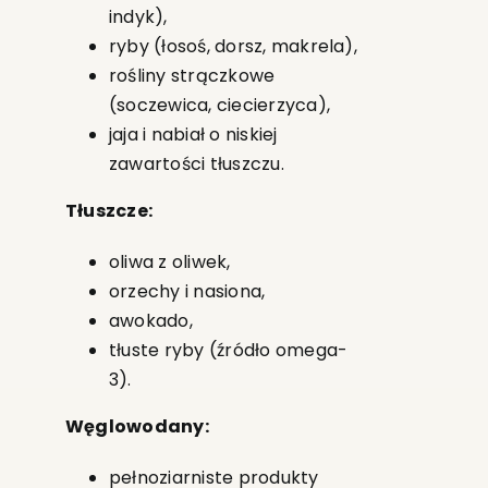
indyk),
ryby (łosoś, dorsz, makrela),
rośliny strączkowe
(soczewica, ciecierzyca),
jaja i nabiał o niskiej
zawartości tłuszczu.
Tłuszcze:
oliwa z oliwek,
orzechy i nasiona,
awokado,
tłuste ryby (źródło omega-
3).
Węglowodany:
pełnoziarniste produkty