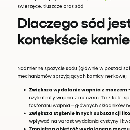
zwierzęce, tłuszcze oraz sód.
Dlaczego sód jest
kontekście kami
Nadmierne spożycie sodu (głównie w postaci sol
mechanizmów sprzyjających kamicy nerkowej:
Zwiększa wydalanie wapnia z moczem
–
czyli utraty wapnia z moczem. To z kolei s
fosforanu wapnia – głównych składników n
Zwiększa stężenie innych substancji li
wpływać na wzrost wydalania cystyny i k
Zmniejsza objętość wydalanego moczu