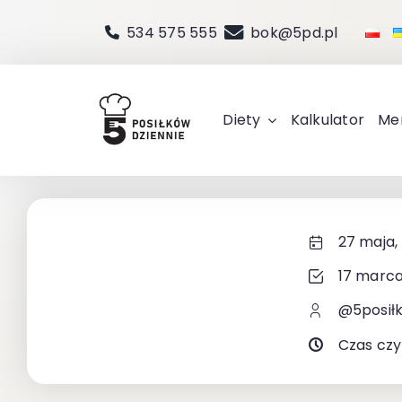
Przejdź
534 575 555
bok@5pd.pl
do
zawartości
Diety
Kalkulator
Me
27 maja,
17 marca
@5posił
Czas czy