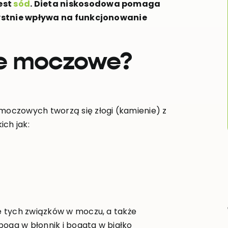
est
sód
. Dieta niskosodowa pomaga
rzystnie wpływa na funkcjonowanie
ie moczowe?
oczowych tworzą się złogi (kamienie) z
ich jak:
e tych związków w moczu, a także
uboga w błonnik i bogata w białko