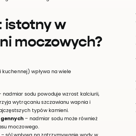
 istotny w
eni moczowych?
i kuchennej) wpływa na wiele
 nadmiar sodu powoduje wzrost kalciurii,
przyja wytrącaniu szczawianu wapnia i
ajczęstszych typów kamieni.
togennych
– nadmiar sodu może również
wasu moczowego.
– sól wpływa na zatrzymywanie wody w