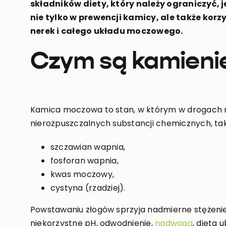
składników diety, który należy ograniczyć, j
nie tylko w prewencji kamicy, ale także ko
nerek i całego układu moczowego.
Czym są kamien
Kamica moczowa to stan, w którym w drogach m
nierozpuszczalnych substancji chemicznych, tak
szczawian wapnia,
fosforan wapnia,
kwas moczowy,
cystyna (rzadziej).
Powstawaniu złogów sprzyja nadmierne stężeni
niekorzystne pH, odwodnienie,
nadwaga
, dieta 