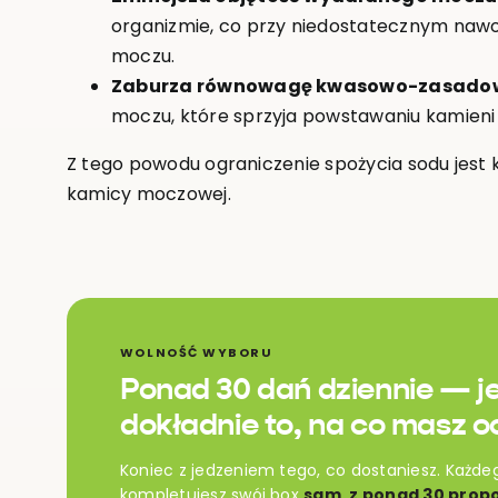
organizmie, co przy niedostatecznym naw
moczu.
Zaburza równowagę kwasowo-zasado
moczu, które sprzyja powstawaniu kamien
Z tego powodu ograniczenie spożycia sodu jest
kamicy moczowej.
WOLNOŚĆ WYBORU
Ponad 30 dań dziennie — j
dokładnie to, na co masz o
Koniec z jedzeniem tego, co dostaniesz. Każde
kompletujesz swój box
sam, z ponad 30 propo