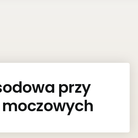
osodowa przy
h moczowych