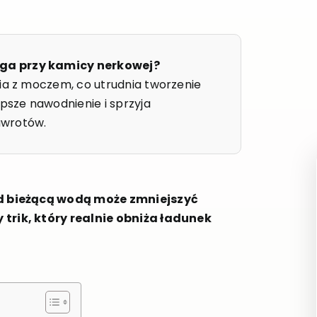
aga przy kamicy nerkowej?
nia z moczem, co utrudnia tworzenie
epsze nawodnienie i sprzyja
awrotów.
od bieżącą wodą może zmniejszyć
trik, który realnie obniża ładunek