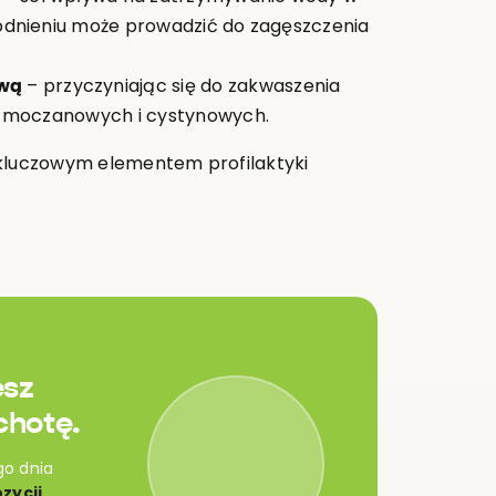
odnieniu może prowadzić do zagęszczenia
wą
– przyczyniając się do zakwaszenia
i moczanowych i cystynowych.
 kluczowym elementem profilaktyki
esz
chotę.
go dnia
zycji.