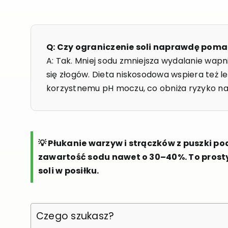
Q: Czy ograniczenie soli naprawdę pom
A: Tak. Mniej sodu zmniejsza wydalanie wap
się złogów. Dieta niskosodowa wspiera też l
korzystnemu pH moczu, co obniża ryzyko n
💡 Płukanie warzyw i strączków z puszki p
zawartość sodu nawet o 30–40%. To prosty 
soli w posiłku.
Czego szukasz?