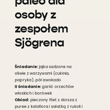
paleo dla
osoby z
zespołem
Sjögrena
Śniadanie:
jajka sadzone na
oliwie z warzywami (cukinia,
papryka), pół awokado
II śniadanie:
garść orzechów
włoskich i borówek
Obiad:
pieczony filet z dorsza z
puree z kalafiora i sałatką z rukoli i