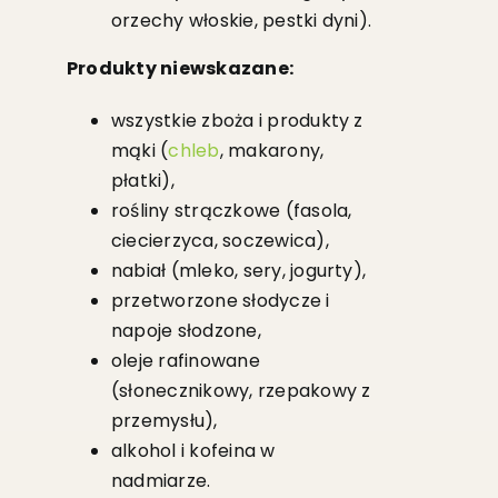
orzechy włoskie, pestki dyni).
Produkty niewskazane:
wszystkie zboża i produkty z
mąki (
chleb
, makarony,
płatki),
rośliny strączkowe (fasola,
ciecierzyca, soczewica),
nabiał (mleko, sery, jogurty),
przetworzone słodycze i
napoje słodzone,
oleje rafinowane
(słonecznikowy, rzepakowy z
przemysłu),
alkohol i kofeina w
nadmiarze.