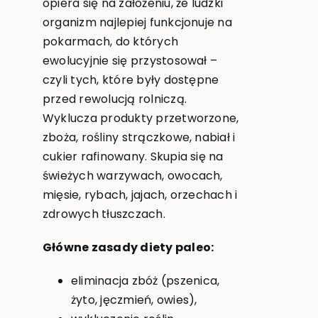
opiera się na założeniu, że ludzki
organizm najlepiej funkcjonuje na
pokarmach, do których
ewolucyjnie się przystosował –
czyli tych, które były dostępne
przed rewolucją rolniczą.
Wyklucza produkty przetworzone,
zboża, rośliny strączkowe, nabiał i
cukier rafinowany. Skupia się na
świeżych warzywach, owocach,
mięsie, rybach, jajach, orzechach i
zdrowych tłuszczach.
Główne zasady diety paleo:
eliminacja zbóż (pszenica,
żyto, jęczmień, owies),