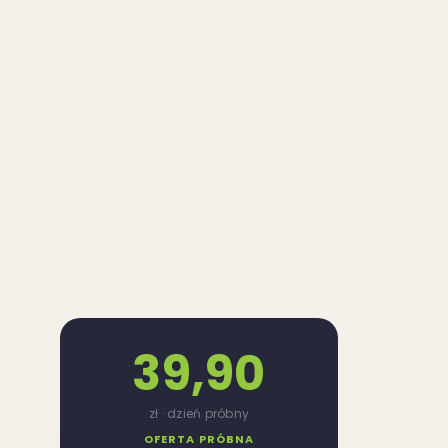
39,90
zł · dzień próbny
OFERTA PRÓBNA