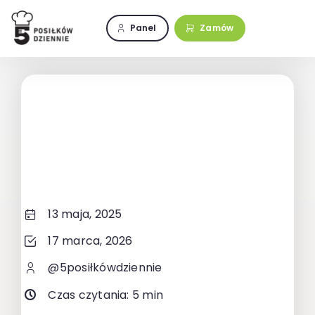
Przejdź
do
Panel
Zamów
zawartości
13 maja, 2025
17 marca, 2026
@5posiłkówdziennie
Czas czytania: 5 min