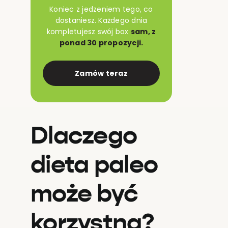
Koniec z jedzeniem tego, co
dostaniesz. Każdego dnia
kompletujesz swój box
sam, z
ponad 30 propozycji.
Zamów teraz
Dlaczego
dieta paleo
może być
korzystna?