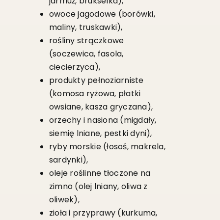
jarmuż, brukselka),
owoce jagodowe (borówki,
maliny, truskawki),
rośliny strączkowe
(soczewica, fasola,
ciecierzyca),
produkty pełnoziarniste
(komosa ryżowa, płatki
owsiane, kasza gryczana),
orzechy i nasiona (migdały,
siemię lniane, pestki dyni),
ryby morskie (łosoś, makrela,
sardynki),
oleje roślinne tłoczone na
zimno (olej lniany, oliwa z
oliwek),
zioła i przyprawy (kurkuma,