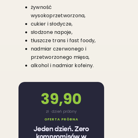
żywność
wysokoprzetworzona,
cukier i słodycze,
słodzone napoje,
tłuszcze trans i fast foody,
nadmiar czerwonego i
przetworzonego mięsa,
alkohol i nadmiar kofeiny.
39,90
zł · dzień próbny
OFERTA PRÓBNA
Jeden dzień. Zero
kompromisów w