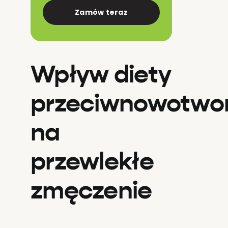
Zamów teraz
Wpływ diety
przeciwnowotwo
na
przewlekłe
zmęczenie