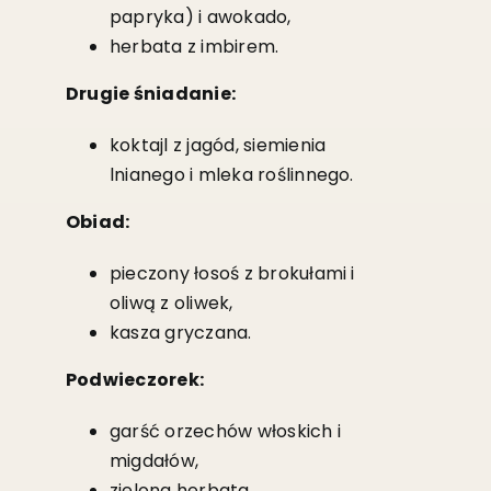
papryka) i awokado,
herbata z imbirem.
Drugie śniadanie:
koktajl z jagód, siemienia
lnianego i mleka roślinnego.
Obiad:
pieczony łosoś z brokułami i
oliwą z oliwek,
kasza gryczana.
Podwieczorek:
garść orzechów włoskich i
migdałów,
zielona herbata.