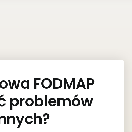
łkowa FODMAP
ąć problemów
ennych?