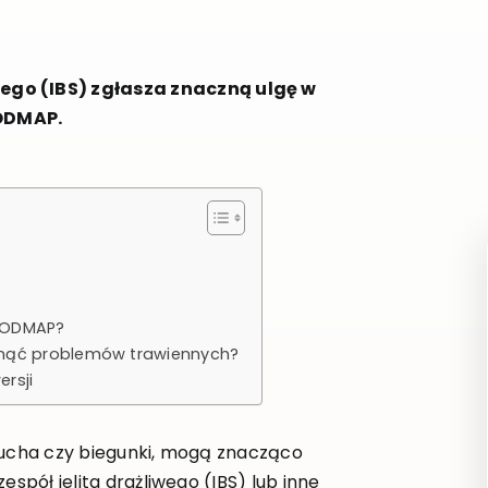
wego (IBS) zgłasza znaczną ulgę w
FODMAP.
 FODMAP?
knąć problemów trawiennych?
rsji
zucha czy biegunki, mogą znacząco
espół jelita drażliwego (IBS) lub inne