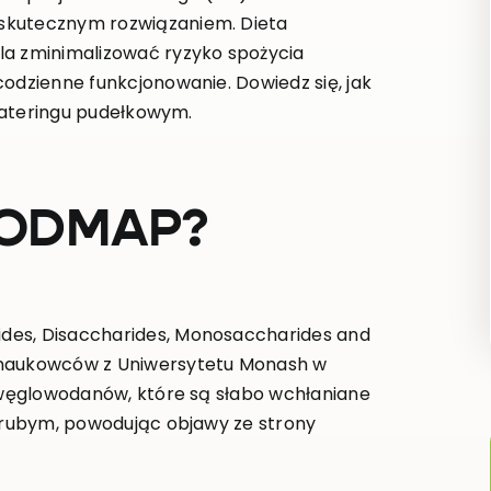
skutecznym rozwiązaniem. Dieta
 zminimalizować ryzyko spożycia
codzienne funkcjonowanie. Dowiedz się, jak
 cateringu pudełkowym.
 FODMAP?
des, Disaccharides, Monosaccharides and
 naukowców z Uniwersytetu Monash w
p węglowodanów, które są słabo wchłaniane
 grubym, powodując objawy ze strony