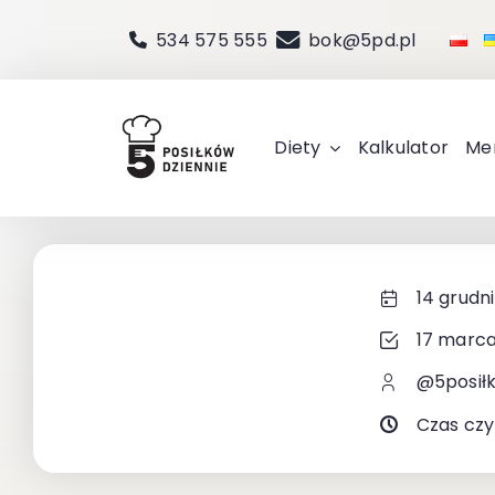
Przejdź
534 575 555
bok@5pd.pl
do
zawartości
Diety
Kalkulator
Me
14 grudn
17 marca
@5posił
Czas czy