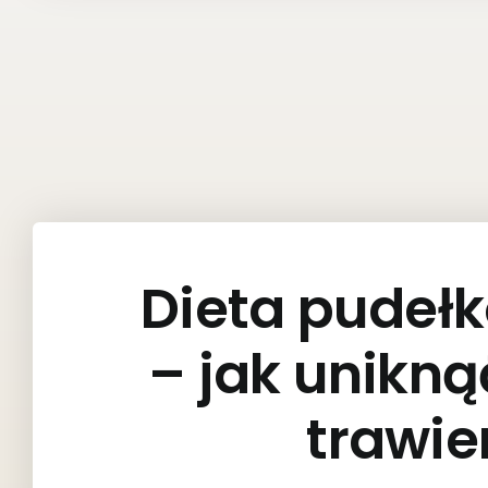
Dieta pude
– jak unikn
trawi