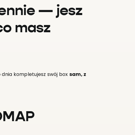
ennie — jesz
 co masz
o dnia kompletujesz swój box
sam, z
ODMAP