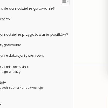
, a ile samodzielne gotowanie?
koszty
le samodzielne przygotowanie posiłków?
rzygotowanie
wa i edukacja żywieniowa
o i mikroskładniki
ymaga wiedzy
taty
ć, potrzebna konsekwencja
a