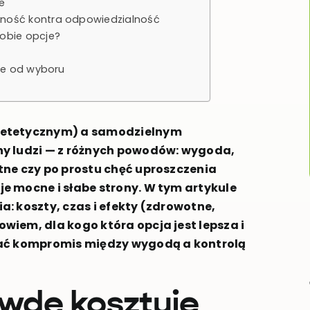
e
lność kontra odpowiedzialność
 obie opcje?
nie od wyboru
dietetycznym) a samodzielnym
ny ludzi — z różnych powodów: wygoda,
tne czy po prostu chęć uproszczenia
e mocne i słabe strony. W tym artykule
: koszty, czas i efekty (zdrowotne,
iem, dla kogo która opcja jest lepsza i
kać kompromis między wygodą a kontrolą
awdę kosztuje