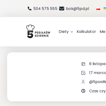
Przejdź
534 575 555
bok@5pd.pl
do
zawartości
Diety
Kalkulator
Me
6 listop
17 marca
@5posił
Czas czy