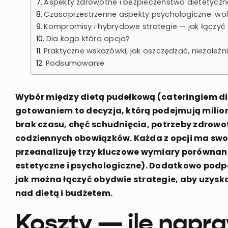
Aspekty zdrowotne i bezpieczeństwo dietetyczn
Czasoprzestrzenne aspekty psychologiczne: wo
Kompromisy i hybrydowe strategie — jak łączyć
Dla kogo która opcja?
Praktyczne wskazówki, jak oszczędzać, niezależ
Podsumowanie
Wybór między dietą pudełkową (cateringiem 
gotowaniem to decyzja, którą podejmują milio
brak czasu, chęć schudnięcia, potrzeby zdrowo
codziennych obowiązków. Każda z opcji ma swoj
przeanalizuję trzy kluczowe wymiary porównania
estetyczne i psychologiczne). Dodatkowo podpow
jak można łączyć obydwie strategie, aby uzys
nad dietą i budżetem.
Koszty — ile napr