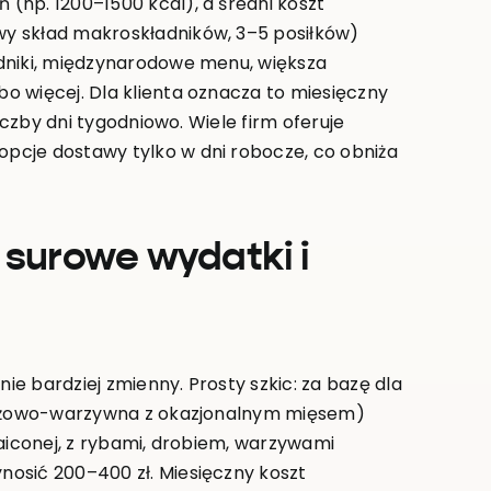
(np. 1200–1500 kcal), a średni koszt
y skład makroskładników, 3–5 posiłków)
dniki, międzynarodowe menu, większa
o więcej. Dla klienta oznacza to miesięczny
iczby dni tygodniowo. Wiele firm oferuje
pcje dostawy tylko w dni robocze, co obniża
surowe wydatki i
e bardziej zmienny. Prosty szkic: za bazę dla
zbożowo-warzywna z okazjonalnym mięsem)
maiconej, z rybami, drobiem, warzywami
osić 200–400 zł. Miesięczny koszt