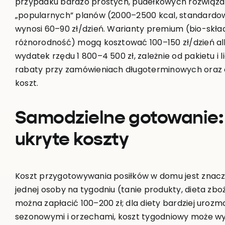
przypadku bardzo prostych, pudełkowych rozwiązań 
„popularnych” planów (2000–2500 kcal, standardow
wynosi 60–90 zł/dzień. Warianty premium (bio-skła
różnorodność) mogą kosztować 100–150 zł/dzień alb
wydatek rzędu 1 800–4 500 zł, zależnie od pakietu i l
rabaty przy zamówieniach długoterminowych oraz o
koszt.
Samodzielne gotowanie: 
ukryte koszty
Koszt przygotowywania posiłków w domu jest znaczni
jednej osoby na tygodniu (tanie produkty, dieta 
można zapłacić 100–200 zł; dla diety bardziej uroz
sezonowymi i orzechami, koszt tygodniowy może wyn