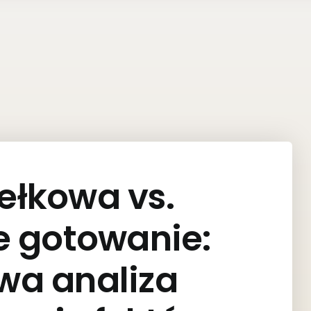
ełkowa vs.
e gotowanie:
wa analiza