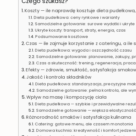
Czego szukasz?
Koszty — ile naprawdę kosztuje dieta pudełkowa
Dieta pudełkowa: ceny rynkowe i warianty
Samodzielne gotowanie: surowe wydatki i ukryte 
Ukryte koszty: transport, straty, energia, czas
Podsumowanie kosztowe
Czas — ile zajmuje korzystanie z cateringu, a i
Dieta pudełkowa: wygoda i oszczędność czasu
Samodzielne gotowanie: planowanie, zakupy, p
Czas a skuteczność: trening, regeneracja, praca
Efekty — zdrowie, smukłość, satysfakcja smako
Jakość i kontrola składników
Dieta pudełkowa: standaryzacja, precyzyjne makr
Samodzielne gotowanie: pełna kontrola, ale w
Wpływ na masę i kompozycję ciała
Dieta pudełkowa — szybkie i przewidywalne rezul
Samodzielne gotowanie — większa elastycznoś
Różnorodność smaków i satysfakcja kulinarna
Catering: gotowe menu, ale czasem monotonia
Domowa kuchnia: kreatywność i komfort jedzeni