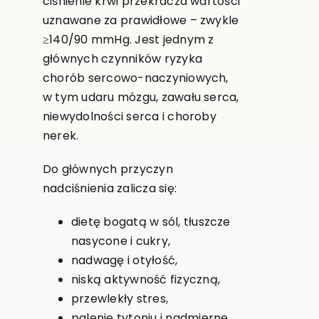
ciśnienie krwi przekracza wartości
uznawane za prawidłowe – zwykle
≥140/90 mmHg. Jest jednym z
głównych czynników ryzyka
chorób sercowo-naczyniowych,
w tym udaru mózgu, zawału serca,
niewydolności serca i choroby
nerek.
Do głównych przyczyn
nadciśnienia zalicza się:
dietę bogatą w sól, tłuszcze
nasycone i cukry,
nadwagę i otyłość,
niską aktywność fizyczną,
przewlekły stres,
palenie tytoniu i nadmierne