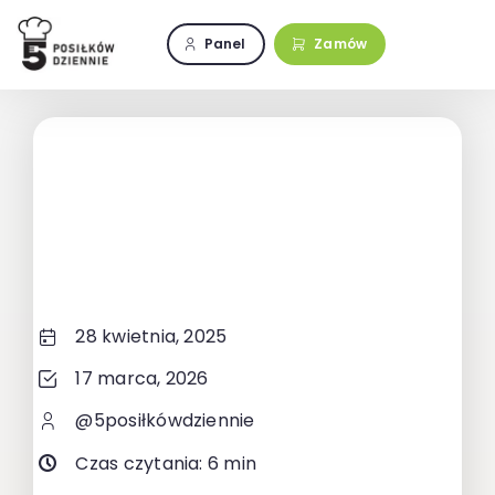
Przejdź
do
Panel
Zamów
zawartości
28 kwietnia, 2025
17 marca, 2026
@5posiłkówdziennie
Czas czytania: 6 min