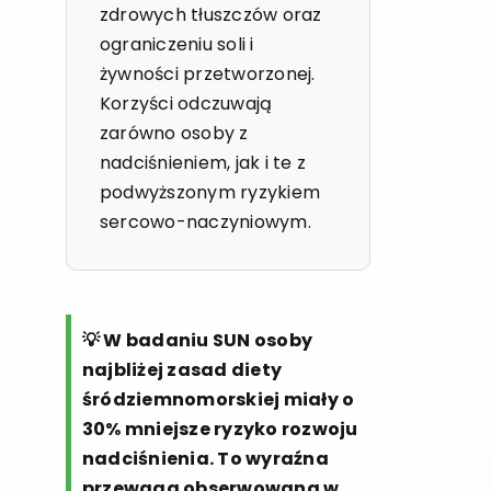
zdrowych tłuszczów oraz
ograniczeniu soli i
żywności przetworzonej.
Korzyści odczuwają
zarówno osoby z
nadciśnieniem, jak i te z
podwyższonym ryzykiem
sercowo-naczyniowym.
💡 W badaniu SUN osoby
najbliżej zasad diety
śródziemnomorskiej miały o
30% mniejsze ryzyko rozwoju
nadciśnienia. To wyraźna
przewaga obserwowana w