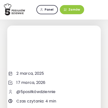
Przejdź
do
Panel
Zamów
zawartości
2 marca, 2025
17 marca, 2026
@5posiłkówdziennie
Czas czytania: 4 min