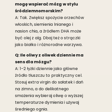
mogę wspierać mózg w stylu
śródziemnomorskim?
A: Tak. Zwiększ spożycie orzechów
włoskich, siemienia lnianego i
nasion chia, a źródłem DHA może
być olej z alg. Dbaj też o strączki
jako białko i różnorodne warzywa.
Q: Ile oliwy z oliwek dziennie ma
sens dla mózgu?
A: 1–2 łyżki dziennie jako główne
źródło tłuszczu to praktyczny cel.
Stosuj extra virgin do sałatek i dań
na zimno, a do delikatnego
smażenia wybieraj oliwę o wyższej
temperaturze dymienia i używaj
średniego ognia.