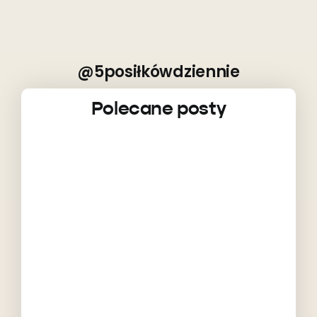
@5posiłkówdziennie
Polecane posty