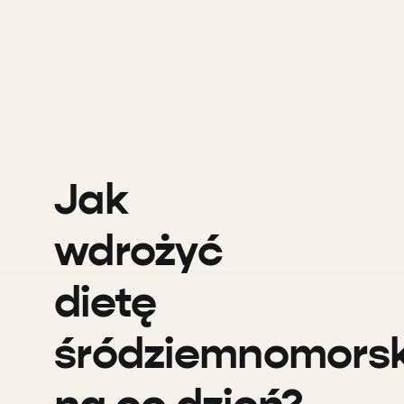
Jak
wdrożyć
dietę
śródziemnomors