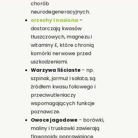
chorób
neurodegeneracyjnych.
orzechy i nasiona
–
dostarczają kwasów
tłuszczowych, magnezu i
witaminy E, które chronią
komórki nerwowe przed
uszkodzeniami.
Warzywa liściaste
– np.
szpinak, jarmuż i sałata, są
źródłem kwasu foliowego i
przeciwutleniaczy
wspomagających funkcje
poznawcze.
Owoce jagodowe
– borówki,
maliny i truskawki zawierają
flawonoidy poprawiające