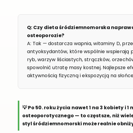
Q: Czy dieta śródziemnomorska napra
osteoporozie?
A: Tak — dostarcza wapnia, witaminy D, prz
antyoksydantów, które wspólnie wspierają 
ryb, warzyw liściastych, strączków, orzechó
spowolnić utratę masy kostnej. Najlepsze ef
aktywnością fizyczną i ekspozycją na słońce
💡 Po 50. roku życia nawet 1 na 3 kobiety i
osteoporotycznego — to częstsze, niż wiel
styl śródziemnomorski może realnie obniży