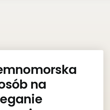
ziemnomorska
posób na
ieganie