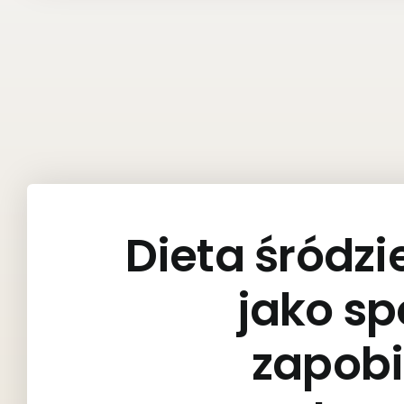
Dieta śród
jako s
zapob