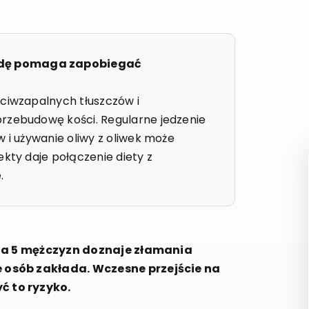
wdę pomaga zapobiegać
eciwzapalnych tłuszczów i
przebudowę kości. Regularne jedzenie
w i używanie oliwy z oliwek może
ekty daje połączenie diety z
.
 1 na 5 mężczyzn doznaje złamania
e osób zakłada. Wczesne przejście na
ć to ryzyko.