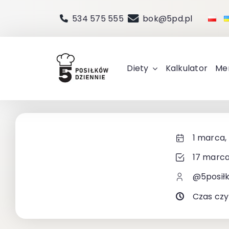
Przejdź
534 575 555
bok@5pd.pl
do
zawartości
Diety
Kalkulator
Me
1 marca,
17 marca
@5posił
Czas czy