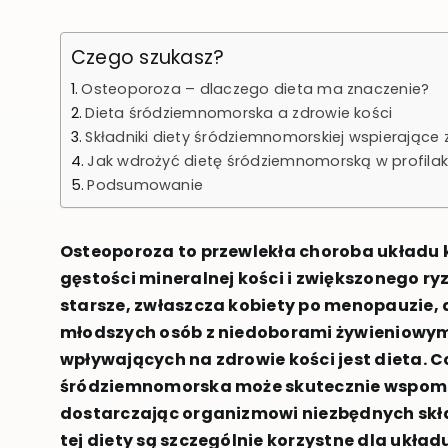
Czego szukasz?
Osteoporoza – dlaczego dieta ma znaczenie?
Dieta śródziemnomorska a zdrowie kości
Składniki diety śródziemnomorskiej wspierające 
Jak wdrożyć dietę śródziemnomorską w profila
Podsumowanie
Osteoporoza to przewlekła choroba układu
gęstości mineralnej kości i zwiększonego r
starsze, zwłaszcza kobiety po menopauzie,
młodszych osób z niedoborami żywieniowym
wpływających na zdrowie kości jest dieta. C
śródziemnomorska może skutecznie wspoma
dostarczając organizmowi niezbędnych skł
tej diety są szczególnie korzystne dla układ