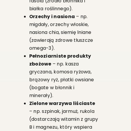
fasola (źródło błonnika i
białka roślinnego).
Orzechy i nasiona
– np.
migdały, orzechy włoskie,
nasiona chia, siemię lniane
(zawierają zdrowe tłuszcze
omega-3).
Pełnoziarniste produkty
zbożowe
– np. kasza
gryczana, komosa ryżowa,
brązowy ryż, płatki owsiane
(bogate w błonnik i
minerały).
Zielone warzywa liściaste
– np. szpinak, jarmuż, rukola
(dostarczają witamin z grupy
B i magnezu, który wspiera