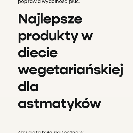
poprawia wydolność płuc.
Najlepsze
produkty w
diecie
wegetariańskiej
dla
astmatyków
Aby dieta była skuteczna w