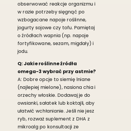
obserwować reakcje organizmu i
w razie potrzeby sięgnąć po
wzbogacane napoje roślinne,
jogurty sojowe czy tofu. Pamiętaj
o źródłach wapnia (np. napoje
fortyfikowane, sezam, migdały) i
jodu.
Q: Jakie roślinne źródła
omega-3 wybrać przy astmie?
A: Dobre opcje to siemię lniane
(najlepiej mielone), nasiona chia i
orzechy włoskie. Dodawaj je do
owsianki, sałatek lub koktajli, aby
ułatwić wchłanianie. Jeśli nie jesz
ryb, rozważ suplement z DHA z
mikroalg po konsultacji ze