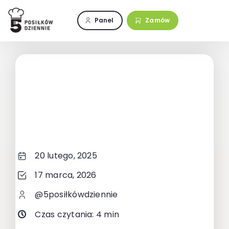
Przejdź
do
Panel
Zamów
zawartości
20 lutego, 2025
17 marca, 2026
@5posiłkówdziennie
Czas czytania: 4 min