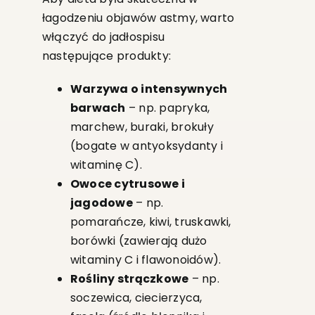
łagodzeniu objawów astmy, warto
włączyć do jadłospisu
następujące produkty:
Warzywa o intensywnych
barwach
– np. papryka,
marchew, buraki, brokuły
(bogate w antyoksydanty i
witaminę C).
Owoce cytrusowe i
jagodowe
– np.
pomarańcze, kiwi, truskawki,
borówki (zawierają dużo
witaminy C i flawonoidów).
Rośliny strączkowe
– np.
soczewica, ciecierzyca,