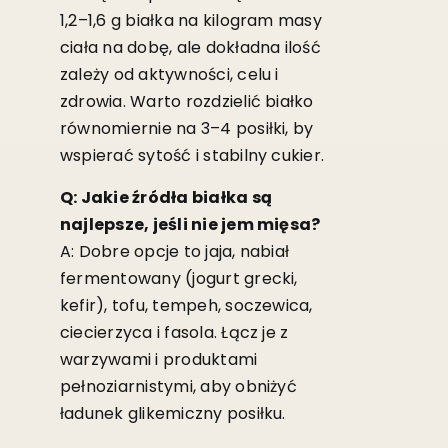
1,2–1,6 g białka na kilogram masy
ciała na dobę, ale dokładna ilość
zależy od aktywności, celu i
zdrowia. Warto rozdzielić białko
równomiernie na 3–4 posiłki, by
wspierać sytość i stabilny cukier.
Q: Jakie źródła białka są
najlepsze, jeśli nie jem mięsa?
A: Dobre opcje to jaja, nabiał
fermentowany (jogurt grecki,
kefir), tofu, tempeh, soczewica,
ciecierzyca i fasola. Łącz je z
warzywami i produktami
pełnoziarnistymi, aby obniżyć
ładunek glikemiczny posiłku.