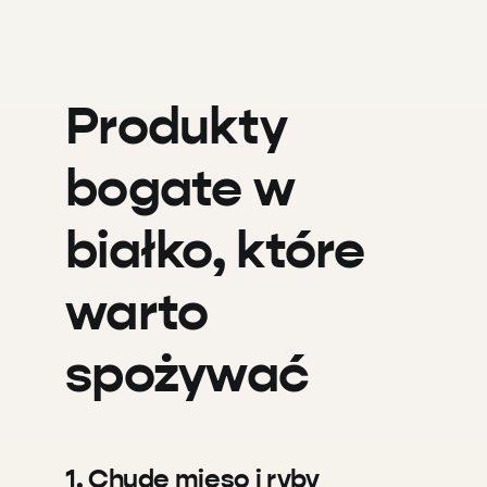
Produkty
bogate w
białko, które
warto
spożywać
1. Chude mięso i ryby