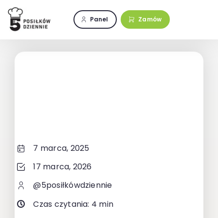
Przejdź
do
Panel
Zamów
zawartości
7 marca, 2025
17 marca, 2026
@5posiłkówdziennie
Czas czytania: 4 min