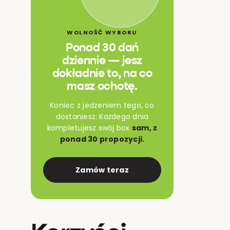
WOLNOŚĆ WYBORU
Ponad 30 dań
dziennie — jesz
dokładnie to, na co
masz ochotę.
Koniec z jedzeniem tego, co
dostaniesz. Każdego dnia
kompletujesz swój box
sam, z
ponad 30 propozycji.
Zamów teraz