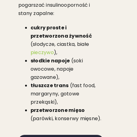
pogarszać insulinooporność i
stany zapalne:
cukry proste i
przetworzona żywność
(słodycze, ciastka, białe
pieczywo
),
słodkie napoje
(soki
owocowe, napoje
gazowane),
tłuszcze trans
(fast food,
margaryny, gotowe
przekąski),
przetworzone mięso
(parówki, konserwy mięsne).