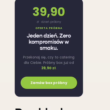
39,90
zł · dzień próbny
OFERTA PRÓBNA
Jeden dzień. Zero
kompromisów w
smaku.
Przekonaj się, czy to catering
dla Ciebie. Próbny box już od
39,90 zł
.
Zamów box próbny