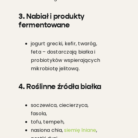
3. Nabiał i produkty
fermentowane
jogurt grecki, kefir, twaróg,
feta – dostarczają białka i
probiotyków wspierających
mikrobiotę jelitową.
4. Roślinne źródła białka
soczewica, ciecierzyca,
fasola,
tofu, tempeh,
nasiona chia,
siemię lniane
,