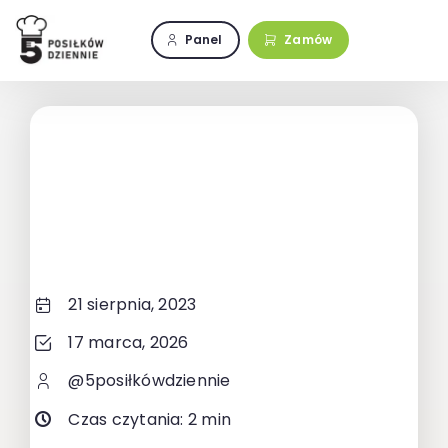
Przejdź
do
Panel
Zamów
zawartości
21 sierpnia, 2023
17 marca, 2026
@5posiłkówdziennie
Czas czytania: 2 min