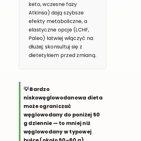
keto, wczesne fazy
Atkinsa) dają szybsze
efekty metaboliczne, a
elastyczne opcje (LCHF,
Paleo) łatwiej włączyć na
dłużej; skonsultuj się z
dietetykiem przed zmianą.
💡 Bardzo
niskowęglowodanowa dieta
może ograniczać
węglowodany do poniżej 50
g dziennie — to mniej niż
węglowodany w typowej
bułce (około 50–60 g).