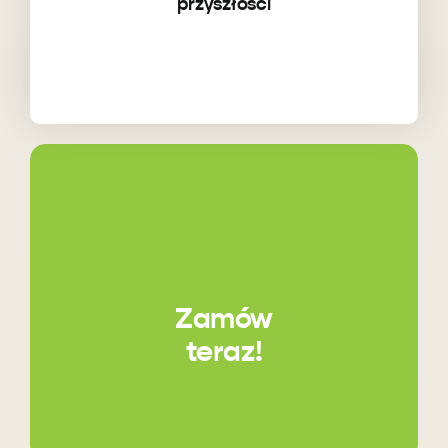
przyszłości
Zamów
teraz!