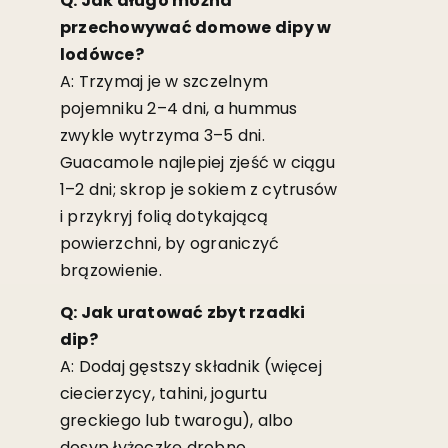
Q: Jak długo można
przechowywać domowe dipy w
lodówce?
A: Trzymaj je w szczelnym
pojemniku 2–4 dni, a hummus
zwykle wytrzyma 3–5 dni.
Guacamole najlepiej zjeść w ciągu
1–2 dni; skrop je sokiem z cytrusów
i przykryj folią dotykającą
powierzchni, by ograniczyć
brązowienie.
Q: Jak uratować zbyt rzadki
dip?
A: Dodaj gęstszy składnik (więcej
ciecierzycy, tahini, jogurtu
greckiego lub twarogu), albo
dosyp łyżeczkę drobno