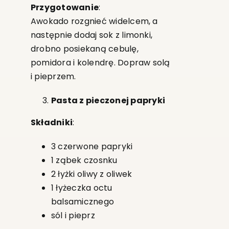
Przygotowanie
:
Awokado rozgnieć widelcem, a
następnie dodaj sok z limonki,
drobno posiekaną cebulę,
pomidora i kolendrę. Dopraw solą
i pieprzem.
Pasta z pieczonej papryki
Składniki
:
3 czerwone papryki
1 ząbek czosnku
2 łyżki oliwy z oliwek
1 łyżeczka octu
balsamicznego
sól i pieprz