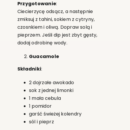
Przygotowanie
:
Ciecierzycę odsącz, a następnie
zmiksuj z tahini, sokiem z cytryny,
czosnkiem i oliwą. Dopraw solą i
pieprzem. Jeśli dip jest zbyt gęsty,
dodaj odrobinę wody.
Guacamole
Składniki
:
2 dojrzałe awokado
sok z jednej limonki
1 mała cebula
1 pomidor
garść świeżej kolendry
sól i pieprz