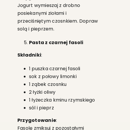
Jogurt wymieszaj z drobno
posiekanymi ziołami i
przeciśniętym czosnkiem. Dopraw
solą i pieprzem.
Pasta z czarnej fasoli
Składniki
:
1 puszka czarnej fasoli
sok z połowy limonki
1 ząbek czosnku
2 łyżki oliwy
1 łyżeczka kminu rzymskiego
sól i pieprz
Przygotowanie
:
Fasolę zmiksuj z pozostałymi