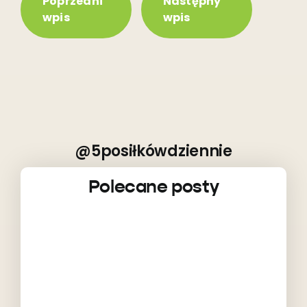
Poprzedni
Następny
wpis
wpis
@5posiłkówdziennie
Polecane posty