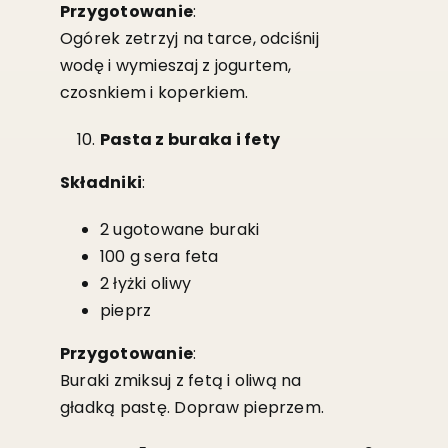
Przygotowanie
:
Ogórek zetrzyj na tarce, odciśnij
wodę i wymieszaj z jogurtem,
czosnkiem i koperkiem.
Pasta z buraka i fety
Składniki
:
2 ugotowane buraki
100 g sera feta
2 łyżki oliwy
pieprz
Przygotowanie
:
Buraki zmiksuj z fetą i oliwą na
gładką pastę. Dopraw pieprzem.