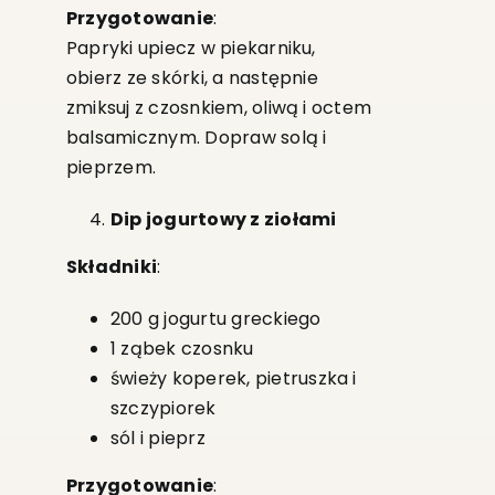
Przygotowanie
:
Papryki upiecz w piekarniku,
obierz ze skórki, a następnie
zmiksuj z czosnkiem, oliwą i octem
balsamicznym. Dopraw solą i
pieprzem.
Dip jogurtowy z ziołami
Składniki
:
200 g jogurtu greckiego
1 ząbek czosnku
świeży koperek, pietruszka i
szczypiorek
sól i pieprz
Przygotowanie
: