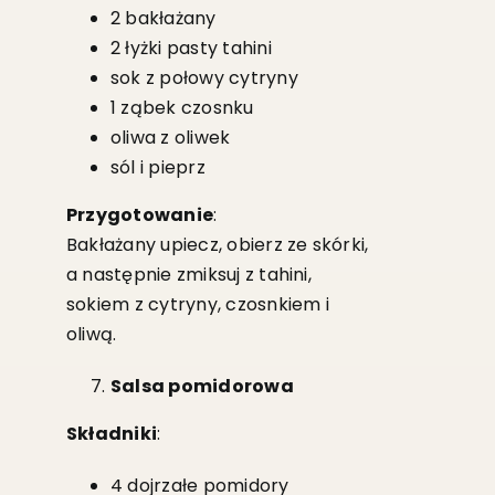
2 bakłażany
2 łyżki pasty tahini
sok z połowy cytryny
1 ząbek czosnku
oliwa z oliwek
sól i pieprz
Przygotowanie
:
Bakłażany upiecz, obierz ze skórki,
a następnie zmiksuj z tahini,
sokiem z cytryny, czosnkiem i
oliwą.
Salsa pomidorowa
Składniki
:
4 dojrzałe pomidory