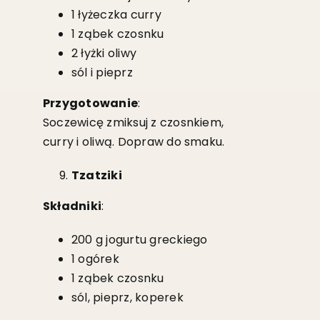
1 łyżeczka curry
1 ząbek czosnku
2 łyżki oliwy
sól i pieprz
Przygotowanie
:
Soczewicę zmiksuj z czosnkiem,
curry i oliwą. Dopraw do smaku.
Tzatziki
Składniki
:
200 g jogurtu greckiego
1 ogórek
1 ząbek czosnku
sól, pieprz, koperek