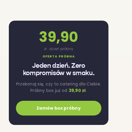
39,90
zł · dzień próbny
OFERTA PRÓBNA
Jeden dzień. Zero
kompromisów w smaku.
Przekonaj się, czy to catering dla Ciebie.
Próbny box już od
39,90 zł
.
Zamów box próbny