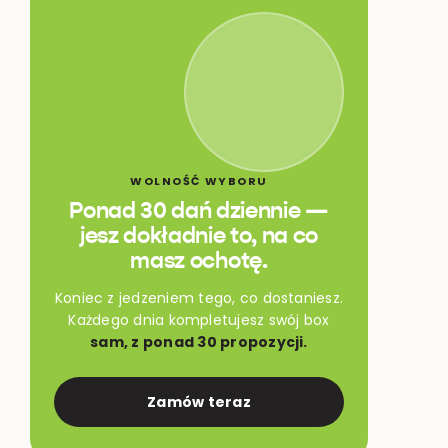
WOLNOŚĆ WYBORU
Ponad 30 dań dziennie —
jesz dokładnie to, na co
masz ochotę.
Koniec z jedzeniem tego, co dostaniesz.
Każdego dnia kompletujesz swój box
sam, z ponad 30 propozycji.
Zamów teraz