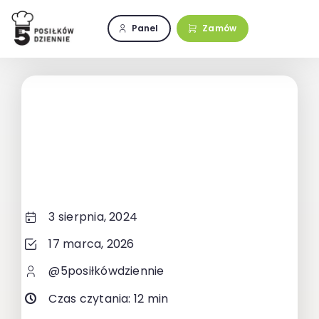
Przejdź
do
Panel
Zamów
zawartości
3 sierpnia, 2024
17 marca, 2026
@5posiłkówdziennie
Czas czytania: 12 min