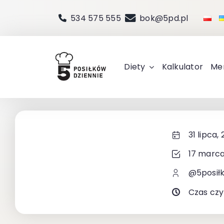
Przejdź
534 575 555
bok@5pd.pl
do
zawartości
Diety
Kalkulator
Me
31 lipca,
17 marca
@5posił
Czas czy