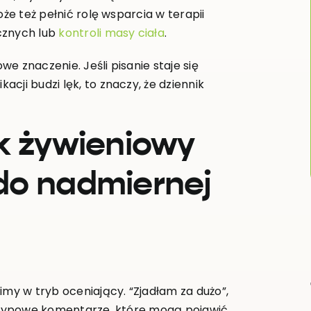
oże też pełnić rolę wsparcia w terapii
cznych lub
kontroli masy ciała
.
e znaczenie. Jeśli pisanie staje się
cji budzi lęk, to znaczy, że dziennik
k żywieniowy
do nadmiernej
imy w tryb oceniający. “Zjadłam za dużo”,
o typowe komentarze, które mogą pojawić