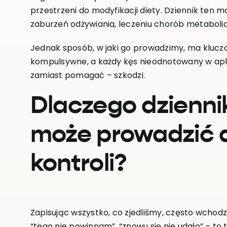
przestrzeni do modyfikacji diety. Dziennik ten m
zaburzeń odżywiania, leczeniu chorób metaboli
Jednak sposób, w jaki go prowadzimy, ma kluczow
kompulsywne, a każdy kęs nieodnotowany w aplika
zamiast pomagać – szkodzi.
Dlaczego dzienni
może prowadzić 
kontroli?
Zapisując wszystko, co zjedliśmy, często wchodz
“tego nie powinnam”, “znowu się nie udało” – t