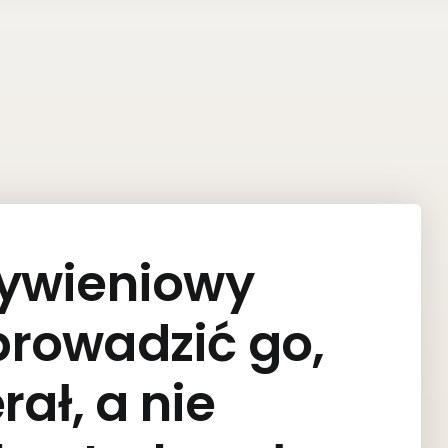
żywieniowy
 prowadzić go,
rał, a nie