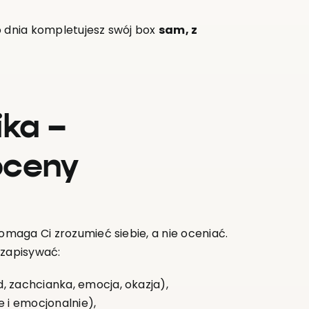
o dnia kompletujesz swój box
sam, z
ika –
oceny
omaga Ci zrozumieć siebie, a nie oceniać.
 zapisywać:
d, zachcianka, emocja, okazja),
ie i emocjonalnie),