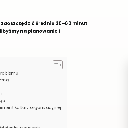
 zaoszczędzić średnio 30–60 minut
libyśmy na planowanie i
problemu
czną
a
ego
ement kultury organizacyjnej
działania wypaleniu