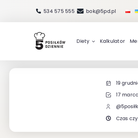
Przejdź
534 575 555
bok@5pd.pl
do
zawartości
Diety
Kalkulator
Me
19 grudni
17 marca
@5posił
Czas czy