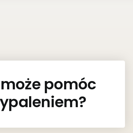
g może pomóc
wypaleniem?